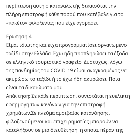
περίπτωση αυτή ο καταναλωτής δικαιούται την
πλήρη επιστροφή κάθε ποσού που κατέβαλε για το
«πακέτο» φιλοξενίας που είχε αγοράσει.
Ερώτηση 4
Είµαι ιδιώτης και είχα προγραµµατίσει οργανωµένο
ταξίδι στην Ελλάδα. Έχω ήδη προπληρώσει τα έξοδα
σε ελληνικό τουριστικό γραφείο. ∆υστυχώς, λόγω
της πανδηµίας του COVID-19 είµαι αναγκασµένος να
ακυρώσω το ταξίδι ή το έχω ήδη ακυρώσει. Ποια
είναι τα δικαιώµατά µου.
Απάντηση: Σε κάθε περίπτωση, συνιστάται η ευέλικτη
εφαρµογή των κανόνων για την επιστροφή
χρηµάτων.Σε πνεύµα αµοιβαίας κατανόησης,
φιλοξενούµενοι και επιχειρηµατίες µπορούν να
καταλήξουν σε µια διευθέτηση, η οποία, πέραν της