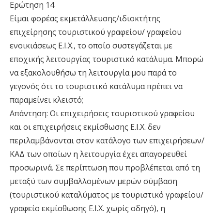
Ερώτηση 14
Είµαι φορέας εκµετάλλευσης/ιδιοκτήτης
επιχείρησης τουριστικού γραφείου/ γραφείου
ενοικιάσεως Ε.Ι.Χ., το οποίο συστεγάζεται µε
εποχικής λειτουργίας τουριστικό κατάλυµα. Μπορώ
να εξακολουθήσω τη λειτουργία µου παρά το
γεγονός ότι το τουριστικό κατάλυµα πρέπει να
παραµείνει κλειστό;
Απάντηση: Οι επιχειρήσεις τουριστικού γραφείου
και οι επιχειρήσεις εκµίσθωσης Ε.Ι.Χ. δεν
περιλαµβάνονται στον κατάλογο των επιχειρήσεων/
ΚΑΔ των οποίων η λειτουργία έχει απαγορευθεί
προσωρινά. Σε περίπτωση που προβλέπεται από τη
µεταξύ των συµβαλλοµένων µερών σύµβαση
(τουριστικού καταλύµατος µε τουριστικό γραφείου/
γραφείο εκµίσθωσης Ε.Ι.Χ. χωρίς οδηγό), η