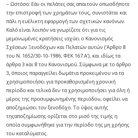
– Ωστόσο: Εάν οι πελάτες σας απαιτούν οπωσδήποτε
την επιστροφή των χρηµάτων τους, συνιστάται και
πάλι η ευέλικτη εφαρµογή των σχετικών κανόνων.
Καλό είναι λοιπόν να γνωρίζετε ότι για τις
µεµονωµένες κρατήσεις ισχύει ο Κανονισµός
Σχέσεων Ξενοδόχων και Πελατών αυτών (‘Αρθρο 8
του Ν. 1652/30-10-1986, ΦEK 167 A’), και ιδίως τα
άρθρα 3 και 8 του Κανονισµού. Σύµφωνα µε το άρθρο
3, όποιος παραγγείλει δωµάτια προκειµένου να τα
χρησιµοποιήσει για προκαθορισµένη χρονική
περίοδο και τελικά δεν τα χρησιµοποιήσει για όλη ή
µέρος της προσυµφωνηµένης περιόδου, οφείλει να
αποζηµιώσει τον ξενοδόχο. Το ύψος αυτής
τηςαποζηµίωσης ορίζεται στο µισό της τιµής η
οποία συµφωνήθηκε για την περίοδο της µη χρήσης
του καταλύµατος.