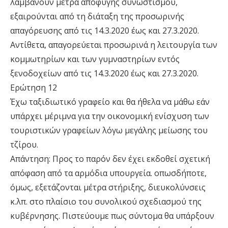
λαµβάνουν µέτρα αποφυγής συνωστισµού,
εξαιρούνται από τη διάταξη της προσωρινής
απαγόρευσης από τις 14.3.2020 έως και 27.3.2020.
Αντίθετα, απαγορεύεται προσωρινά η λειτουργία των
κοµµωτηρίων και των γυµναστηρίων εντός
ξενοδοχείων από τις 14.3.2020 έως και 27.3.2020.
Ερώτηση 12
Έχω ταξιδιωτικό γραφείο και θα ήθελα να µάθω εάν
υπάρχει µέριµνα για την οικονοµική ενίσχυση των
τουριστικών γραφείων λόγω µεγάλης µείωσης του
τζίρου.
Απάντηση: Προς το παρόν δεν έχει εκδοθεί σχετική
απόφαση από τα αρµόδια υπουργεία. οπωσδήποτε,
όµως, εξετάζονται µέτρα στήριξης, διευκολύνσεις
κ.λπ. στο πλαίσιο του συνολικού σχεδιασµού της
κυβέρνησης. Πιστεύουµε πως σύντοµα θα υπάρξουν