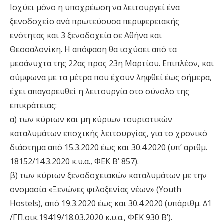
Ισχύει µόνο η υποχρέωση να λειτουργεί ένα
ξενοδοχείο ανά πρωτεύουσα περιφερειακής
ενότητας και 3 ξενοδοχεία σε Αθήνα και
Θεσσαλονίκη. Η απόφαση θα ισχύσει από τα
µεσάνυχτα της 22ας προς 23η Μαρτίου. Επιπλέον, και
σύµφωνα µε τα µέτρα που έχουν ληφθεί έως σήµερα,
έχει απαγορευθεί η λειτουργία στο σύνολο της
επικράτειας:
α) των κύριων και µη κύριων τουριστικών
καταλυµάτων εποχικής λειτουργίας, για το χρονικό
διάστηµα από 15.3.2020 έως και 30.4.2020 (υπ’ αριθµ.
18152/14.3.2020 κ.υ.α., ΦΕΚ Β’ 857).
β) των κύριων ξενοδοχειακών καταλυµάτων µε την
ονοµασία «Ξενώνες φιλοξενίας νέων» (Youth
Hostels), από 19.3.2020 έως και 30.4.2020 (υπ΄αριθµ. ∆1
/ΓΠ.οικ.19419/18.03.2020 κ.υ.α., ΦΕΚ 930 Β’).