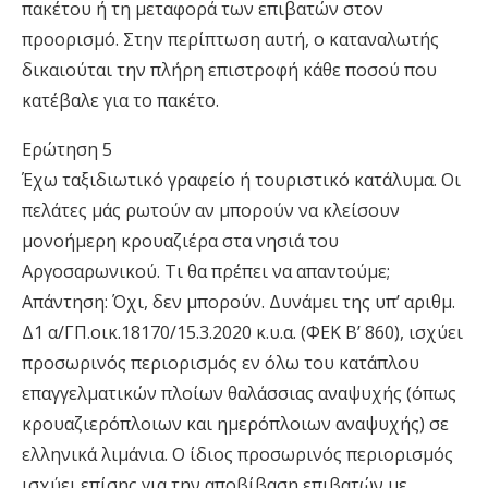
πακέτου ή τη µεταφορά των επιβατών στον
προορισµό. Στην περίπτωση αυτή, ο καταναλωτής
δικαιούται την πλήρη επιστροφή κάθε ποσού που
κατέβαλε για το πακέτο.
Ερώτηση 5
Έχω ταξιδιωτικό γραφείο ή τουριστικό κατάλυµα. Οι
πελάτες µάς ρωτούν αν µπορούν να κλείσουν
µονοήµερη κρουαζιέρα στα νησιά του
Αργοσαρωνικού. Τι θα πρέπει να απαντούµε;
Απάντηση: Όχι, δεν µπορούν. Δυνάµει της υπ’ αριθµ.
Δ1 α/ΓΠ.οικ.18170/15.3.2020 κ.υ.α. (ΦΕΚ Β’ 860), ισχύει
προσωρινός περιορισµός εν όλω του κατάπλου
επαγγελµατικών πλοίων θαλάσσιας αναψυχής (όπως
κρουαζιερόπλοιων και ηµερόπλοιων αναψυχής) σε
ελληνικά λιµάνια. Ο ίδιος προσωρινός περιορισµός
ισχύει επίσης για την αποβίβαση επιβατών µε