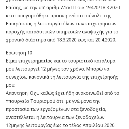
Επίσης, µε την υπ’ αριθµ. ∆1α/ΓΠ.οικ.19420/18.3.2020
κ.υ.α. απαγορεύθηκε προσωρινά στο σύνολο της
Επικράτειας η λειτουργία όλων των επιχειρήσεων
παροχής καταδυτικών υπηρεσιών αναψυχής για το
χρονικό διάστηµα από 18.3.2020 έως και 20.4.2020.
Ερώτηση 10
Είµαι επιχειρηµατίας και το τουριστικό κατάλυµά
µου λειτουργεί 12 µήνες τον χρόνο. Μπορώ να
συνεχίσω κανονικά τη λειτουργία της επιχείρησής
µου;
Απάντηση: Όχι, καθώς έχει ήδη ανακοινωθεί από το
Υπουργείο Τουρισµού ότι, µε γνώµονα την
προστασία των εργαζοµένων στα ξενοδοχεία,
αναστέλλεται η λειτουργία των ξενοδοχείων
12µηνης λειτουργίας έως το τέλος Απριλίου 2020.