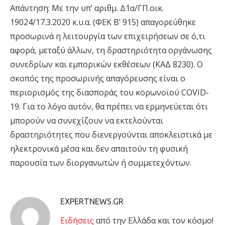
Απάντηση: Με την υπ’ αριθµ. Δ1α/ΓΠ.οικ.
19024/17.3.2020 κ.υ.α. (ΦΕΚ Β’ 915) απαγορεύθηκε
προσωρινά η λειτουργία των επιχειρήσεων σε ό,τι
αφορά, µεταξύ άλλων, τη δραστηριότητα οργάνωσης
συνεδρίων και εµπορικών εκθέσεων (ΚΑΔ 8230). O
σκοπός της προσωρινής απαγόρευσης είναι ο
περιορισµός της διασποράς του κορωνοϊού COVID-
19. Για το λόγο αυτόν, θα πρέπει να ερµηνεύεται ότι
µπορούν να συνεχίζουν να εκτελούνται
δραστηριότητες που διενεργούνται αποκλειστικά µε
ηλεκτρονικά µέσα και δεν απαιτούν τη φυσική
παρουσία των διοργανωτών ή συμµετεχόντων.
EXPERTNEWS.GR
Eιδήσεις
από την Ελλάδα και τον κόσμο!