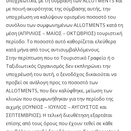
υποχρεωτικά, µε τη σύµβαση των ALLOTMENTS και
µε ποινή ακυρότητας της σύµβασης αυτής, την
υποχρέωση να καλύψουν ορισµένο ποσοστό του
συνόλου των συµφωνηµένων ALLOTMENTS κατά τη
µέση (AΠPIΛIOΣ – MAΪOΣ – OKTΩBPIOΣ) τουριστική
περίοδο. Tο ποσοστό αυτό καθορίζεται ελεύθερα
κατά µήνα από τους αντισυµβαλλόµενους.
Στην περίπτωση που το Tουριστικό Γραφείο ή ο
Tαξιδιωτικός Oργανισµός δεν εκπληρώνει την
υποχρέωσή του αυτή, ο ξενοδόχος δικαιούται να
προβεί σε ανάλογη προς το ποσοστό των
ALLOTMENTS, που δεν καλύφθηκε, µείωση των
κλινών που συµφωνήθηκαν για την περίοδο της
αιχµής (IOYNIOΣ – IOYΛIOΣ – AYΓOYΣTOΣ και
ΣEΠTEMBPIOΣ). Η τελική διευθέτηση εξαρτάται
επίσης από τους όρους που έχουν τεθεί σε κάθε