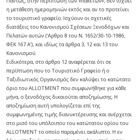
Πάντως, στην περίπτωση των «πακέτων», δεν ισχύει
η µετάθεση ηµεροµηνιών εκτός και αν το προτείνει
το τουριστικό γραφείο. Ισχύουν οι σχετικές
διατάξεις του Κανονισµού Σχέσεων Ξενοδόχων και
Πελατών αυτών (‘Αρθρο 8 του Ν. 1652/30-10-1986,
ΦEK 167 A’), και ιδίως τα άρθρα 3, 12 και 13 του
Κανονισµού.
Ειδικότερα, στο άρθρο 12 αναφέρεται ότι σε
περίπτωση που το Τουριστικό Γραφείο ή ο
Ταξιδιωτικός Οργανισµός δεν καλύψει το κατώτατο
όριο του ALLOTMENT που συµφωνήθηκε για κάθε
µήνα, ο ξενοδόχος δικαιούται αποζηµίωσης. Η
αποζηµίωση αυτή υπολογίζεται επί της
συµφωνηµένης τιµής διανυκτέρευσης και ανέρχεται
στο µισό του υπόλοιπου του κατώτατου ορίου του
ALLOTMENT το οποίο παραµένει ακάλυπτο. H εν