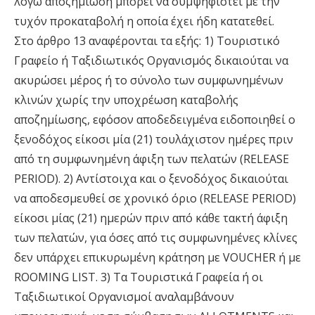
λόγω αποζηµίωση µπορεί να συµψηφιστεί µε την
τυχόν προκαταβολή η οποία έχει ήδη κατατεθεί.
Στο άρθρο 13 αναφέρονται τα εξής: 1) Τουριστικό
Γραφείο ή Ταξιδιωτικός Οργανισµός δικαιούται να
ακυρώσει µέρος ή το σύνολο των συµφωνηµένων
κλινών χωρίς την υποχρέωση καταβολής
αποζηµίωσης, εφόσον αποδεδειγµένα ειδοποιηθεί ο
ξενοδόχος είκοσι µία (21) τουλάχιστον ηµέρες πριν
από τη συµφωνηµένη άφιξη των πελατών (RELEASE
PERIOD). 2) Αντίστοιχα και ο ξενοδόχος δικαιούται
να αποδεσµευθεί σε χρονικό όριο (RELEASE PERIOD)
είκοσι µίας (21) ηµερών πριν από κάθε τακτή άφιξη
των πελατών, για όσες από τις συµφωνηµένες κλίνες
δεν υπάρχει επικυρωµένη κράτηση µε VOUCHER ή µε
ROOMING LIST. 3) Tα Τουριστικά Γραφεία ή οι
Ταξιδιωτικοί Οργανισµοί αναλαµβάνουν