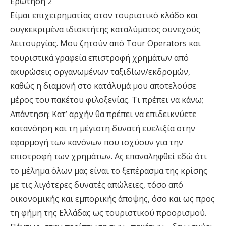
Ερώτηση 2
Είµαι επιχειρηµατίας στον τουριστικό κλάδο και
συγκεκριµένα ιδιοκτήτης καταλύµατος συνεχούς
λειτουργίας. Μου ζητούν από Tour Operators και
τουριστικά γραφεία επιστροφή χρηµάτων από
ακυρώσεις οργανωµένων ταξιδίων/εκδροµών,
καθώς η διαµονή στο κατάλυµά µου αποτελούσε
µέρος του πακέτου φιλοξενίας. Τι πρέπει να κάνω;
Απάντηση: Κατ’ αρχήν θα πρέπει να επιδεικνύετε
κατανόηση και τη µέγιστη δυνατή ευελιξία στην
εφαρµογή των κανόνων που ισχύουν για την
επιστροφή των χρηµάτων. Ας επαναληφθεί εδώ ότι
το µέληµα όλων µας είναι το ξεπέρασµα της κρίσης
µε τις λιγότερες δυνατές απώλειες, τόσο από
οικονοµικής και εµπορικής άποψης, όσο και ως προς
τη φήµη της Ελλάδας ως τουριστικού προορισµού.