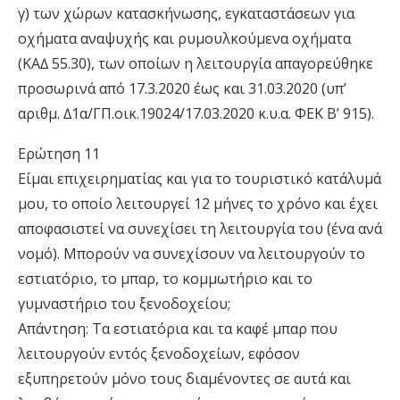
γ) των χώρων κατασκήνωσης, εγκαταστάσεων για
οχήµατα αναψυχής και ρυµουλκούµενα οχήµατα
(ΚΑ∆ 55.30), των οποίων η λειτουργία απαγορεύθηκε
προσωρινά από 17.3.2020 έως και 31.03.2020 (υπ’
αριθµ. ∆1α/ΓΠ.οικ.19024/17.03.2020 κ.υ.α. ΦΕΚ Β’ 915).
Ερώτηση 11
Είµαι επιχειρηµατίας και για το τουριστικό κατάλυµά
µου, το οποίο λειτουργεί 12 µήνες το χρόνο και έχει
αποφασιστεί να συνεχίσει τη λειτουργία του (ένα ανά
νοµό). Μπορούν να συνεχίσουν να λειτουργούν το
εστιατόριο, το µπαρ, το κοµµωτήριο και το
γυµναστήριο του ξενοδοχείου;
Απάντηση: Τα εστιατόρια και τα καφέ µπαρ που
λειτουργούν εντός ξενοδοχείων, εφόσον
εξυπηρετούν µόνο τους διαµένοντες σε αυτά και