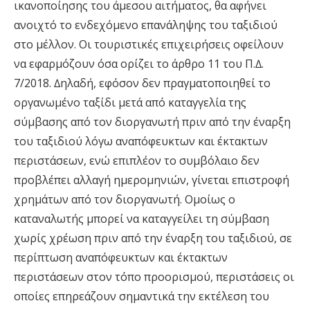
ικανοποίησης του άµεσου αιτήµατος, θα αφήνει
ανοιχτό το ενδεχόµενο επανάληψης του ταξιδιού
στο µέλλον. Οι τουριστικές επιχειρήσεις οφείλουν
να εφαρµόζουν όσα ορίζει το άρθρο 11 του Π.∆.
7/2018. ∆ηλαδή, εφόσον δεν πραγµατοποιηθεί το
οργανωµένο ταξίδι µετά από καταγγελία της
σύµβασης από τον διοργανωτή πριν από την έναρξη
του ταξιδιού λόγω αναπόφευκτων και έκτακτων
περιστάσεων, ενώ επιπλέον το συµβόλαιο δεν
προβλέπει αλλαγή ηµεροµηνιών, γίνεται επιστροφή
χρηµάτων από τον διοργανωτή. Οµοίως ο
καταναλωτής µπορεί να καταγγείλει τη σύµβαση
χωρίς χρέωση πριν από την έναρξη του ταξιδιού, σε
περίπτωση αναπόφευκτων και έκτακτων
περιστάσεων στον τόπο προορισµού, περιστάσεις οι
οποίες επηρεάζουν σηµαντικά την εκτέλεση του