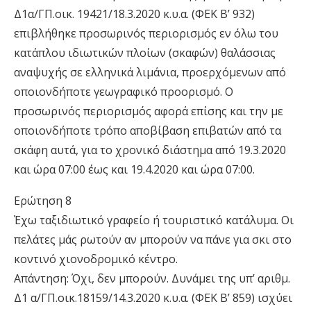
Δ1α/ΓΠ.οικ. 19421/18.3.2020 κ.υ.α. (ΦΕΚ Β’ 932)
επιβλήθηκε προσωρινός περιορισµός εν όλω του
κατάπλου ιδιωτικών πλοίων (σκαφών) θαλάσσιας
αναψυχής σε ελληνικά λιµάνια, προερχόµενων από
οποιονδήποτε γεωγραφικό προορισµό. Ο
προσωρινός περιορισµός αφορά επίσης και την µε
οποιονδήποτε τρόπο αποβίβαση επιβατών από τα
σκάφη αυτά, για το χρονικό διάστηµα από 19.3.2020
και ώρα 07:00 έως και 19.4.2020 και ώρα 07:00.
Ερώτηση 8
Έχω ταξιδιωτικό γραφείο ή τουριστικό κατάλυµα. Οι
πελάτες µάς ρωτούν αν µπορούν να πάνε για σκι στο
κοντινό χιονοδροµικό κέντρο.
Απάντηση: Όχι, δεν µπορούν. Δυνάµει της υπ’ αριθµ.
Δ1 α/ΓΠ.οικ.18159/14.3.2020 κ.υ.α. (ΦΕΚ Β’ 859) ισχύει