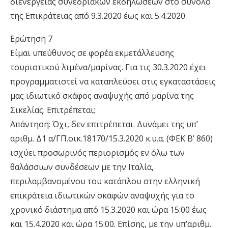
διενέργειας συνεδριακών εκδηλώσεων στο σύνολο
της Επικράτειας από 9.3.2020 έως και 5.4.2020.
Ερώτηση 7
Είµαι υπεύθυνος σε φορέα εκµετάλλευσης
τουριστικού λιµένα/µαρίνας. Για τις 30.3.2020 έχει
προγραµµατιστεί να καταπλεύσει στις εγκαταστάσεις
µας ιδιωτικό σκάφος αναψυχής από µαρίνα της
Σικελίας. Επιτρέπεται;
Απάντηση: Όχι, δεν επιτρέπεται. Δυνάµει της υπ’
αριθµ. Δ1 α/ΓΠ.οικ.18170/15.3.2020 κ.υ.α. (ΦΕΚ Β’ 860)
ισχύει προσωρινός περιορισµός εν όλω των
θαλάσσιων συνδέσεων µε την Ιταλία,
περιλαµβανοµένου του κατάπλου στην ελληνική
επικράτεια ιδιωτικών σκαφών αναψυχής για το
χρονικό διάστηµα από 15.3.2020 και ώρα 15:00 έως
και 15.4.2020 και ώρα 15:00. Επίσης, µε την υπ’αριθµ.