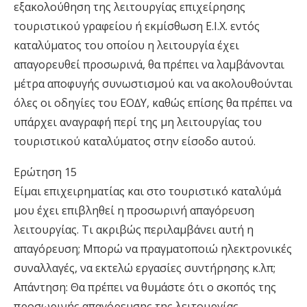
εξακολούθηση της λειτουργίας επιχείρησης
τουριστικού γραφείου ή εκµίσθωση Ε.Ι.Χ. εντός
καταλύµατος του οποίου η λειτουργία έχει
απαγορευθεί προσωρινά, θα πρέπει να λαµβάνονται
µέτρα αποφυγής συνωστισµού και να ακολουθούνται
όλες οι οδηγίες του ΕΟ∆Υ, καθώς επίσης θα πρέπει να
υπάρχει αναγραφή περί της µη λειτουργίας του
τουριστικού καταλύµατος στην είσοδο αυτού.
Ερώτηση 15
Είµαι επιχειρηµατίας και στο τουριστικό καταλύµά
µου έχει επιβληθεί η προσωρινή απαγόρευση
λειτουργίας. Τι ακριβώς περιλαµβάνει αυτή η
απαγόρευση; Μπορώ να πραγµατοποιώ ηλεκτρονικές
συναλλαγές, να εκτελώ εργασίες συντήρησης κ.λπ;
Απάντηση: Θα πρέπει να θυµάστε ότι ο σκοπός της
προσωρινής απαγόρευσης της λειτουργίας