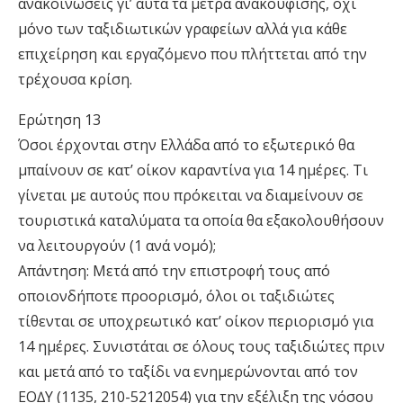
ανακοινώσεις γι’ αυτά τα µέτρα ανακούφισης, όχι
µόνο των ταξιδιωτικών γραφείων αλλά για κάθε
επιχείρηση και εργαζόµενο που πλήττεται από την
τρέχουσα κρίση.
Ερώτηση 13
Όσοι έρχονται στην Ελλάδα από το εξωτερικό θα
µπαίνουν σε κατ’ οίκον καραντίνα για 14 ηµέρες. Τι
γίνεται µε αυτούς που πρόκειται να διαµείνουν σε
τουριστικά καταλύµατα τα οποία θα εξακολουθήσουν
να λειτουργούν (1 ανά νοµό);
Απάντηση: Μετά από την επιστροφή τους από
οποιονδήποτε προορισµό, όλοι οι ταξιδιώτες
τίθενται σε υποχρεωτικό κατ’ οίκον περιορισµό για
14 ηµέρες. Συνιστάται σε όλους τους ταξιδιώτες πριν
και µετά από το ταξίδι να ενηµερώνονται από τον
ΕΟ∆Υ (1135, 210-5212054) για την εξέλιξη της νόσου