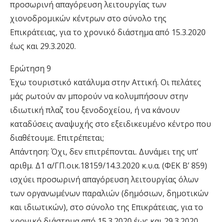
προσωρινή απαγόρευση λειτουργίας των
χιονοδροµικών κέντρων στο σύνολο της
Επικράτειας, για το χρονικό διάστηµα από 15.3.2020
έως και 29.3.2020.
Ερώτηση 9
Έχω τουριστικό κατάλυµα στην Αττική. Οι πελάτες
µάς ρωτούν αν µπορούν να κολυµπήσουν στην
ιδιωτική πλαζ του ξενοδοχείου, ή να κάνουν
καταδύσεις αναψυχής στο εξειδικευµένο κέντρο που
διαθέτουµε. Eπιτρέπεται;
Απάντηση: Όχι, δεν επιτρέπονται. Δυνάµει της υπ’
αριθµ. Δ1 α/ΓΠ.οικ.18159/14.3.2020 κ.υ.α. (ΦΕΚ Β’ 859)
ισχύει προσωρινή απαγόρευση λειτουργίας όλων
των οργανωµένων παραλιών (δηµόσιων, δηµοτικών
και ιδιωτικών), στο σύνολο της Επικράτειας, για το
χρονικό διάστηµα από 15.3.2020 έως και 29.3.2020.