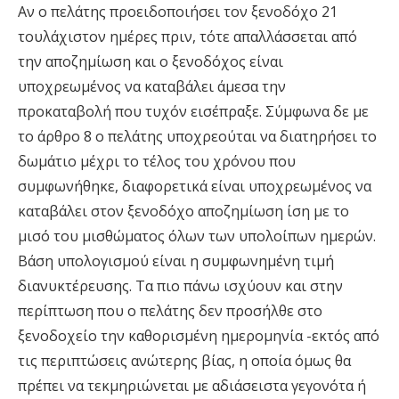
Aν ο πελάτης προειδοποιήσει τον ξενοδόχο 21
τουλάχιστον ηµέρες πριν, τότε απαλλάσσεται από
την αποζηµίωση και ο ξενοδόχος είναι
υποχρεωµένος να καταβάλει άµεσα την
προκαταβολή που τυχόν εισέπραξε. Σύµφωνα δε µε
το άρθρο 8 ο πελάτης υποχρεούται να διατηρήσει το
δωµάτιο µέχρι το τέλος του χρόνου που
συµφωνήθηκε, διαφορετικά είναι υποχρεωµένος να
καταβάλει στον ξενοδόχο αποζηµίωση ίση µε το
µισό του µισθώµατος όλων των υπολοίπων ηµερών.
Βάση υπολογισµού είναι η συµφωνηµένη τιµή
διανυκτέρευσης. Tα πιο πάνω ισχύουν και στην
περίπτωση που ο πελάτης δεν προσήλθε στο
ξενοδοχείο την καθορισµένη ηµεροµηνία -εκτός από
τις περιπτώσεις ανώτερης βίας, η οποία όµως θα
πρέπει να τεκµηριώνεται µε αδιάσειστα γεγονότα ή