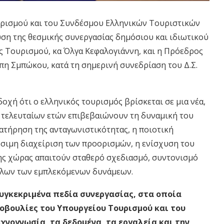
ρισμού και του Συνδέσμου Ελληνικών Τουριστικών
υση της θεσμικής συνεργασίας δημόσιου και ιδιωτικού
ς Τουρισμού, κα Όλγα Κεφαλογιάννη, και η Πρόεδρος
πη Σμπώκου, κατά τη σημερινή συνεδρίαση του Δ.Σ.
οχή ότι ο ελληνικός τουρισμός βρίσκεται σε μια νέα,
ν τελευταίων ετών επιβεβαιώνουν τη δυναμική του
ατήρηση της ανταγωνιστικότητας, η ποιοτική
ώσιμη διαχείριση των προορισμών, η ενίσχυση του
της χώρας απαιτούν σταθερό σχεδιασμό, συντονισμό
 όλων των εμπλεκόμενων δυνάμεων.
υγκεκριμένα πεδία συνεργασίας, στα οποία
τοβουλίες του Υπουργείου Τουρισμού και του
χνογνωσία, τα δεδομένα, τα εργαλεία και την