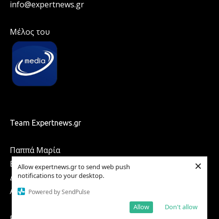
info@expertnews.gr
Μέλος του
Team Expertnews.gr
Παππά Μαρία
×
Βλάχος Γιώργος
Allow expertnews.gr to send web push
notifications to your desktop.
Δέδε Ιωάννα
Αντωνίου Γιάννης
Powered by SendPulse
Allow
Don't allow
ΕΠΙΚΟΙΝΩΝΙΑ