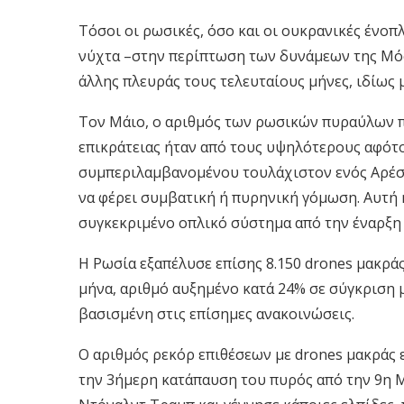
Τόσοι οι ρωσικές, όσο και οι ουκρανικές ένοπλ
νύχτα –στην περίπτωση των δυνάμεων της Μόσχ
άλλης πλευράς τους τελευταίους μήνες, ιδίως
Τον Μάιο, ο αριθμός των ρωσικών πυραύλων π
επικράτειας ήταν από τους υψηλότερους αφότο
συμπεριλαμβανομένου τουλάχιστον ενός Αρέσ
να φέρει συμβατική ή πυρηνική γόμωση. Αυτή 
συγκεκριμένο οπλικό σύστημα από την έναρξη 
Η Ρωσία εξαπέλυσε επίσης 8.150 drones μακρά
μήνα, αριθμό αυξημένο κατά 24% σε σύγκριση 
βασισμένη στις επίσημες ανακοινώσεις.
Ο αριθμός ρεκόρ επιθέσεων με drones μακράς 
την 3ήμερη κατάπαυση του πυρός από την 9η 