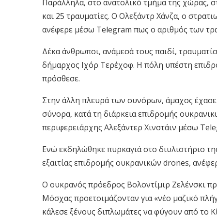
Παράλληλα, στο ανατολικό τμήμα της χώρας, στ
και 25 τραυματίες. Ο Ολεξάντρ Χάνζα, ο στρα
ανέφερε μέσω Telegram πως ο αριθμός των τρ
Δέκα άνθρωποι, ανάμεσά τους παιδί, τραυματ
δήμαρχος Ιχόρ Τερέχοφ. Η πόλη υπέστη επιδρ
πρόσθεσε.
Στην άλλη πλευρά των συνόρων, άμαχος έχασε 
σύνορα, κατά τη διάρκεια επιδρομής ουκρανι
περιφερειάρχης Αλεξάντερ Χινστάιν μέσω Tele
Ενώ εκδηλώθηκε πυρκαγιά στο διυλιστήριο της
εξαιτίας επιδρομής ουκρανικών drones, ανέφερ
Ο ουκρανός πρόεδρος Βολοντίμιρ Ζελένσκι πρ
Μόσχας προετοιμάζονταν για «νέο μαζικό πλήγ
κάλεσε ξένους διπλωμάτες να φύγουν από το Κ