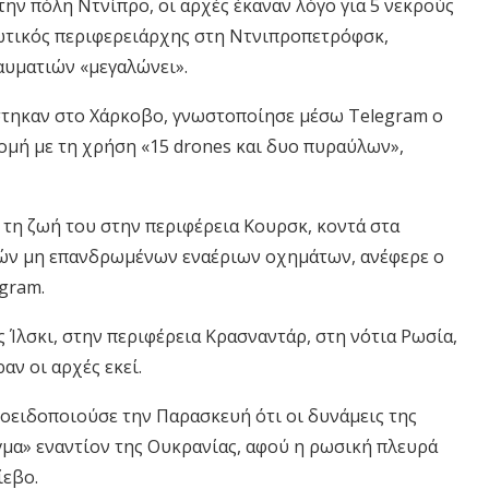
ην πόλη Ντνίπρο, οι αρχές έκαναν λόγο για 5 νεκρούς
τιωτικός περιφερειάρχης στη Ντνιπροπετρόφσκ,
αυματιών «μεγαλώνει».
ίστηκαν στο Χάρκοβο, γνωστοποίησε μέσω Telegram ο
ομή με τη χρήση «15 drones και δυο πυραύλων»,
τη ζωή του στην περιφέρεια Κουρσκ, κοντά στα
κών μη επανδρωμένων εναέριων οχημάτων, ανέφερε ο
gram.
 Ίλσκι, στην περιφέρεια Κρασναντάρ, στη νότια Ρωσία,
αν οι αρχές εκεί.
οειδοποιούσε την Παρασκευή ότι οι δυνάμεις της
μα» εναντίον της Ουκρανίας, αφού η ρωσική πλευρά
ίεβο.