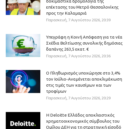
δοκιμαστικά δρομολόγια της
επέκτασης του Μετρό Θεσσαλονίκης
προς την Καλαμαριά
Παρασκευή, 7 Αυγούστου 2026, 20:39
Υπεγράφη η Κοινή Απόφαση για τα νέα
Σχέδια Βελτίωσης συνολικής δημόσιας
δαπάνης 263,5 εκατ. €
Παρασκευή, 7 Αυγούστου 2026, 20:36
Ο Πληθωρισμός υποχώρησε στο 3,4%
τον Ιούλιο-Αναμένεται αποκλιμάκωση
στις τιμές των καυσίμων και των
τροφίμων
Παρασκευή, 7 Αυγούστου 2026, 20:29
Η Deloitte Ελλάδος αποκλειστικός
χρηματοοικονομικός σύμβουλος του
Ομίλου ΔΕΗ για τη στρατηγική είσοδό