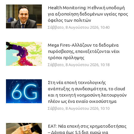
Health Monitoring: Η εθνική υποδομή
για αξιοποίηση δεδομένων υγείας προς
όφελος των πολιτών
Σάββατο, 8 Αυγούστου 2026, 10:40
Mega Fires-Αλλάζουν τα δεδομένα
πυρόσβεσης, επανεξετάζονται νέοι
τρόποι πρόληψης
Σάββατο, 8 Αυγούστου 2026, 10:18
Στη νέα εποχή τεχνολογικής
ανάπτυξης η συνδεσιμότητα, το cloud
και η τεχνητή νοημοσύνη λειτουργούν
πλέον ως ένα ενιαίο οικοσύστημα
Σάββατο, 8 Αυγούστου 2026, 10:10
ΕΑΤ: Νέα εποχή στις χρηματοδοτήσεις
– Δάνεια έως 5,5 δισ. ευρώ για