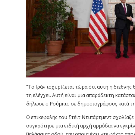
“Το Ιράν ισχυρίζεται τώρα ότι αυτή η διεθνής 
τη ελέγχει. Αυτή είναι μια απαράδεκτη κατάσ
δήλωσε ο Ρούμπιο σε δημοσιογράφους κατά τη
Ο επικεφαλής του Στέιτ Ντιπάρτμεντ σχολίαζε
συγκρότησε μια ειδική αρχή αρμόδια να εγκρίν
θαλάσσιας οδού, την οποία έχει ντε φάκτο απο