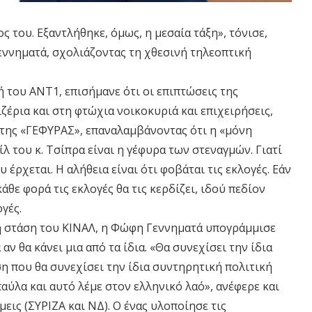
ς του. Εξαντλήθηκε, όμως, η μεσαία τάξη», τόνισε,
ννηματά, σχολιάζοντας τη χθεσινή τηλεοπτική
.
 του ΑΝΤ1, επισήμανε ότι οι επιπτώσεις της
ζέρια και στη φτώχια νοικοκυριά και επιχειρήσεις,
της «ΓΕΦΥΡΑΣ», επαναλαμβάνοντας ότι η «μόνη
λ του κ. Τσίπρα είναι η γέφυρα των στεναγμών. Γιατί
 έρχεται. Η αλήθεια είναι ότι φοβάται τις εκλογές. Εάν
κάθε φορά τις εκλογές θα τις κερδίζει, ιδού πεδίον
γές.
 τη στάση του ΚΙΝΑΛ, η Φώφη Γεννηματά υπογράμμισε
 αν θα κάνει μια από τα ίδια. «Θα συνεχίσει την ίδια
ση που θα συνεχίσει την ίδια συντηρητική πολιτική
 παύλα και αυτό λέμε στον ελληνικό λαό», ανέφερε και
εις (ΣΥΡΙΖΑ και ΝΔ). Ο ένας υλοποίησε τις