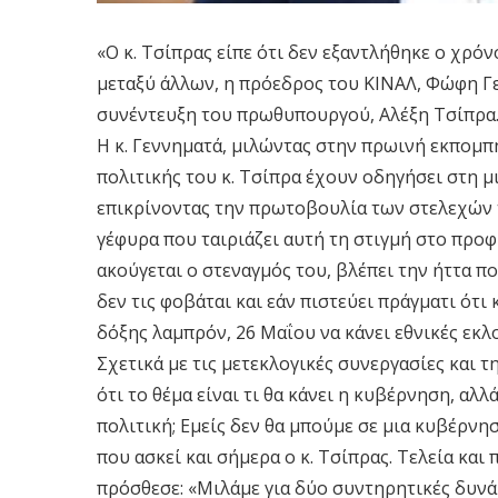
«Ο κ. Τσίπρας είπε ότι δεν εξαντλήθηκε ο χρόνο
μεταξύ άλλων, η πρόεδρος του ΚΙΝΑΛ, Φώφη Γε
συνέντευξη του πρωθυπουργού, Αλέξη Τσίπρα
Η κ. Γεννηματά, μιλώντας στην πρωινή εκπομπή
πολιτικής του κ. Τσίπρα έχουν οδηγήσει στη μι
επικρίνοντας την πρωτοβουλία των στελεχών 
γέφυρα που ταιριάζει αυτή τη στιγμή στο προφί
ακούγεται ο στεναγμός του, βλέπει την ήττα που
δεν τις φοβάται και εάν πιστεύει πράγματι ότι 
δόξης λαμπρόν, 26 Μαΐου να κάνει εθνικές εκλο
Σχετικά με τις μετεκλογικές συνεργασίες και
ότι το θέμα είναι τι θα κάνει η κυβέρνηση, αλλά
πολιτική; Εμείς δεν θα μπούμε σε μια κυβέρνη
που ασκεί και σήμερα ο κ. Τσίπρας. Τελεία και
πρόσθεσε: «Μιλάμε για δύο συντηρητικές δυνάμ