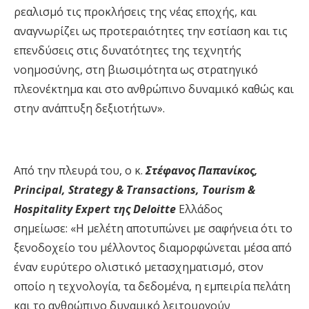
ρεαλισμό τις προκλήσεις της νέας εποχής,
και
αναγνωρίζει ως προτεραιότητ
ες
την εστίαση και
τις
επενδύσεις
στις δυνατότητες της
τεχνητή
ς
νοημοσύνη
ς
,
στη βι
ωσιμότητα ως στρατηγικό
πλεονέκτημα και
στο ανθρώπινο δυναμικό
καθώς
και
στην
ανάπτυξη
δεξι
οτήτων
»
.
Από την πλευρά του, ο
κ.
Στέφανος Παπανίκος
,
Principal
,
Strategy
&
Transactions
,
Tourism
&
Hospitality
Expert
της
Deloitte
Ελλάδος
σημείωσε:
«
Η μελέτη αποτυπώνει με σαφήνεια ότι το
ξενοδοχείο του μέλλοντος διαμορφώνεται μέσα από
έναν ευρύτερο ολιστικό μετασχηματισμό, στον
οποίο η τεχνολογία, τα δεδομένα, η εμπειρία πελάτη
και το ανθρώπινο δυναμικό λειτουργούν