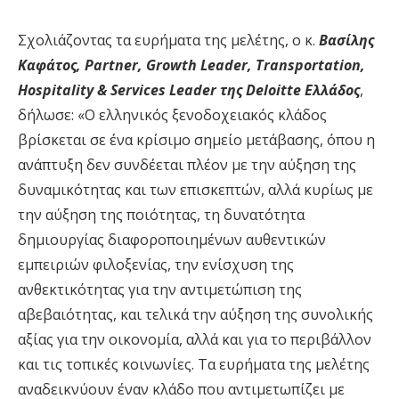
Σχολιάζοντας τα ευρήματα της μελέτης, ο
κ.
Βασίλης
Καφάτος
,
Partner
,
Growth
Leader
,
Transportation
,
Hospitality
&
Services
Leader
της
Deloitte
Ελλάδος
,
δήλωσε:
«
Ο ελληνικός ξενοδοχειακός κλάδος
βρίσκεται σε ένα κρίσιμο σημείο μετάβασης, όπου η
ανάπτυξη δεν συνδέεται πλέον με την αύξηση της
δυναμικότητας
και των επισκεπτών
, αλλά κυρίως με
την
αύξηση
της
ποιότητα
ς
,
τη δυνατότητα
δημιουργίας διαφοροποιημένων
αυθεντικών
εμπειριών φιλοξενίας
,
την
ενίσχυση της
ανθεκτικότητα
ς
για την αντιμετώπιση της
αβεβαιότητας
, και τελικά την αύξηση της
συνολικής
αξίας
για την οικονομία, αλλά και για τ
ο περιβάλλον
και τ
ις τοπικές κοινωνίες.
Τα ευρήματα της μελέτης
αναδεικνύουν έναν κλάδο που αντιμετωπίζει με