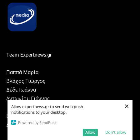
Team Expertnews.gr
Παππά Μαρία
Βλάχος Γιώργος
Δέδε Ιωάννα
Αντωνίου Γιάννης
×
Allow expertnews.gr to send web push
notifications to your desktop.
ΕΠΙΚΟΙΝΩΝΙΑ
Powered by SendPulse
ΔΙΑΦΗΜΙΣΗ
Allow
Don't allow