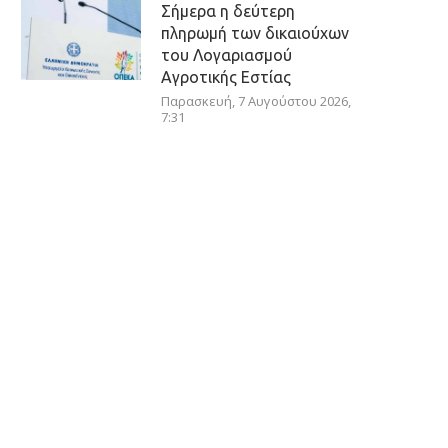
Σήμερα η δεύτερη
πληρωμή των δικαιούχων
του Λογαριασμού
Αγροτικής Εστίας
Παρασκευή, 7 Αυγούστου 2026,
7:31
Στην Εισαγγελία θα
οδηγηθεί σήμερα η
46χρονη που κατηγορείται
για την εμπλοκή της στη
φονική επίθεση στη Marfin
Παρασκευή, 7 Αυγούστου 2026,
7:28
Τραμπ: Ο πόλεμος με το
Ιράν «θα τελειώσει
σύντομα»
Παρασκευή, 7 Αυγούστου 2026,