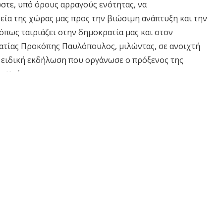
ώστε, υπό όρους αρραγούς ενότητας, να
εία της χώρας μας προς την βιώσιμη ανάπτυξη και την
όπως ταιριάζει στην δημοκρατία μας και στον
ρατίας Προκόπης Παυλόπουλος, μιλώντας, σε ανοιχτή
ν ειδική εκδήλωση που οργάνωσε ο πρόξενος της
ς Κούτρας.
ια, παρέστη η προεδρική φρουρά, η οποία βρίσκεται
ρκη κατά την καθιερωμένη τελετή για την 25η
ην παρουσία της προεδρικής φρουράς στις ΗΠΑ «κατά
ς, η οποία υπήρξε αφετηρία του Νεώτερου Ελληνικού
υ Λαού μας και του Έθνους μας» είπε ότι,
 η Ελλάδα, μέσω της Προεδρικής Φρουράς, η όποια
ίσκεται στο πλευρό της Ομογένειας. Δηλαδή στο
ληνισμού, το οποίο με τα επιτεύγματά του και το