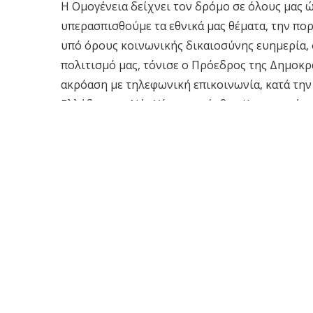
Η Ομογένεια δείχνει τον δρόμο σε όλους μας 
υπερασπισθούμε τα εθνικά μας θέματα, την πορ
υπό όρους κοινωνικής δικαιοσύνης ευημερία, 
πολιτισμό μας, τόνισε ο Πρόεδρος της Δημοκ
ακρόαση με τηλεφωνική επικοινωνία, κατά τη
Ελλάδας στη Νέα Υόρκη, πρέσβης Κωνσταντίνο
Στην εκδήλωση, η οποία έγινε για την ομογένε
στις ΗΠΑ προκειμένου να παραστεί στη Νέα Υό
Μαρτίου, την Κυριακή, 14 Απριλίου.
Ο κ. Προκόπης Παυλόπουλος αναφερόμενος στ
αυτή την εμβληματική Επέτειο της Εθνεγερσία
Κράτους και, συνακόλουθα, της νέας πορείας το
«προσλαμβάνει έναν ιδιαίτερο συμβολισμό».
«Και ο συμβολισμός αυτός συνίσταται στο ότι
εκπροσωπεί την Προεδρία της Δημοκρατίας, βρ
πλευρό εκείνου του πολύτιμου τμήματος του Ελ