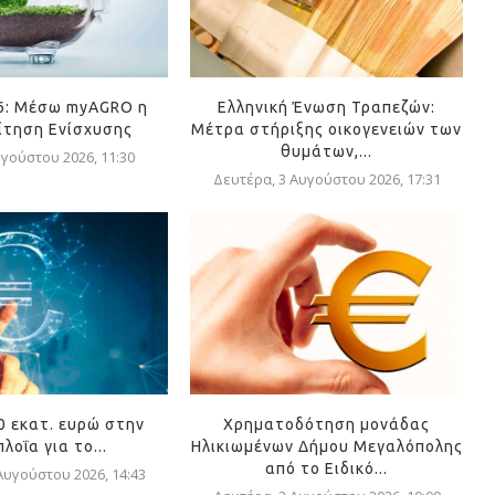
6: Μέσω myAGRO η
Ελληνική Ένωση Τραπεζών:
Αίτηση Ενίσχυσης
Μέτρα στήριξης οικογενειών των
θυμάτων,...
υγούστου 2026, 11:30
Δευτέρα, 3 Αυγούστου 2026, 17:31
0 εκατ. ευρώ στην
Χρηματοδότηση μονάδας
λοΐα για το...
Ηλικιωμένων Δήμου Μεγαλόπολης
από το Ειδικό...
Αυγούστου 2026, 14:43