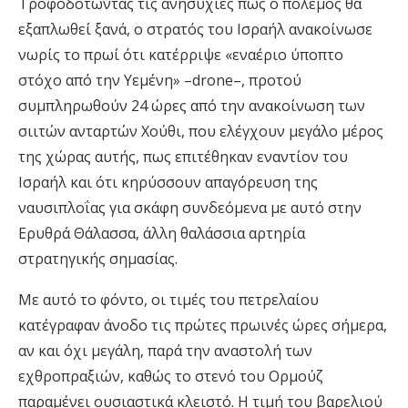
Τροφοδοτώντας τις ανησυχίες πως ο πόλεμος θα
εξαπλωθεί ξανά, ο στρατός του Ισραήλ ανακοίνωσε
νωρίς το πρωί ότι κατέρριψε «εναέριο ύποπτο
στόχο από την Υεμένη» –drone–, προτού
συμπληρωθούν 24 ώρες από την ανακοίνωση των
σιιτών ανταρτών Χούθι, που ελέγχουν μεγάλο μέρος
της χώρας αυτής, πως επιτέθηκαν εναντίον του
Ισραήλ και ότι κηρύσσουν απαγόρευση της
ναυσιπλοΐας για σκάφη συνδεόμενα με αυτό στην
Ερυθρά Θάλασσα, άλλη θαλάσσια αρτηρία
στρατηγικής σημασίας.
Με αυτό το φόντο, οι τιμές του πετρελαίου
κατέγραφαν άνοδο τις πρώτες πρωινές ώρες σήμερα,
αν και όχι μεγάλη, παρά την αναστολή των
εχθροπραξιών, καθώς το στενό του Ορμούζ
παραμένει ουσιαστικά κλειστό. Η τιμή του βαρελιού