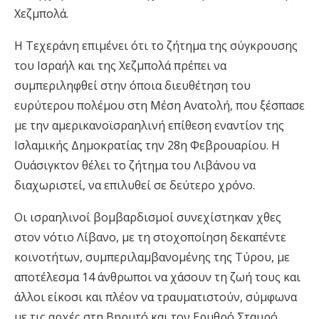
Χεζμπολά.
Η Τεχεράνη επιμένει ότι το ζήτημα της σύγκρουσης
του Ισραήλ και της Χεζμπολά πρέπει να
συμπεριληφθεί στην όποια διευθέτηση του
ευρύτερου πολέμου στη Μέση Ανατολή, που ξέσπασε
με την αμερικανοϊσραηλινή επίθεση εναντίον της
Ισλαμικής Δημοκρατίας την 28η Φεβρουαρίου. Η
Ουάσιγκτον θέλει το ζήτημα του Λιβάνου να
διαχωριστεί, να επιλυθεί σε δεύτερο χρόνο.
Οι ισραηλινοί βομβαρδισμοί συνεχίστηκαν χθες
στον νότιο Λίβανο, με τη στοχοποίηση δεκαπέντε
κοινοτήτων, συμπεριλαμβανομένης της Τύρου, με
αποτέλεσμα 14 άνθρωποι να χάσουν τη ζωή τους και
άλλοι είκοσι και πλέον να τραυματιστούν, σύμφωνα
με τις αρχές στη Βηρυτό και τον Ερυθρό Σταυρό.