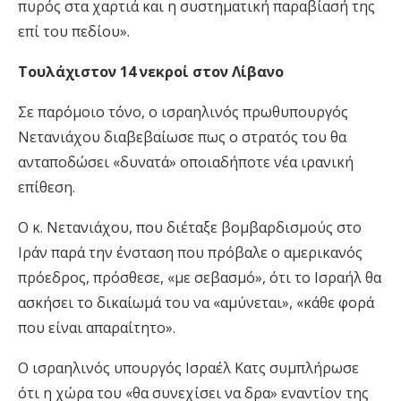
πυρός στα χαρτιά και η συστηματική παραβίασή της
επί του πεδίου».
Τουλάχιστον 14 νεκροί στον Λίβανο
Σε παρόμοιο τόνο, ο ισραηλινός πρωθυπουργός
Νετανιάχου διαβεβαίωσε πως ο στρατός του θα
ανταποδώσει «δυνατά» οποιαδήποτε νέα ιρανική
επίθεση.
Ο κ. Νετανιάχου, που διέταξε βομβαρδισμούς στο
Ιράν παρά την ένσταση που πρόβαλε ο αμερικανός
πρόεδρος, πρόσθεσε, «με σεβασμό», ότι το Ισραήλ θα
ασκήσει το δικαίωμά του να «αμύνεται», «κάθε φορά
που είναι απαραίτητο».
Ο ισραηλινός υπουργός Ισραέλ Κατς συμπλήρωσε
ότι η χώρα του «θα συνεχίσει να δρα» εναντίον της