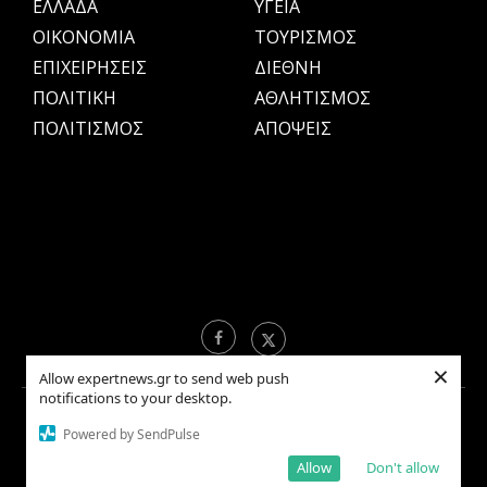
ΕΛΛΑΔΑ
ΥΓΕΙΑ
OIKONOMIA
ΤΟΥΡΙΣΜΟΣ
ΕΠΙΧΕΙΡΗΣΕΙΣ
ΔΙΕΘΝΗ
ΠΟΛΙΤΙΚΗ
ΑΘΛΗΤΙΣΜΟΣ
ΠΟΛΙΤΙΣΜΟΣ
ΑΠΟΨΕΙΣ
×
Allow expertnews.gr to send web push
notifications to your desktop.
Copyright © 2021 EXPERTNEWS.GR |
ΟΡΟΙ ΧΡΗΣΗΣ
Powered by SendPulse
Allow
Don't allow
BACK TO TOP