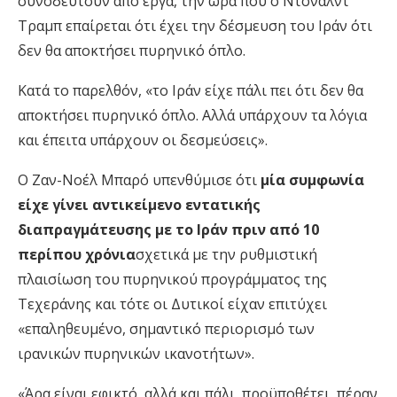
συνοδευτούν από έργα, την ώρα που ο Ντόναλντ
Τραμπ επαίρεται ότι έχει την δέσμευση του Ιράν ότι
δεν θα αποκτήσει πυρηνικό όπλο.
Κατά το παρελθόν, «το Ιράν είχε πάλι πει ότι δεν θα
αποκτήσει πυρηνικό όπλο. Αλλά υπάρχουν τα λόγια
και έπειτα υπάρχουν οι δεσμεύσεις».
Ο Ζαν-Νοέλ Μπαρό υπενθύμισε ότι
μία συμφωνία
είχε γίνει αντικείμενο εντατικής
διαπραγμάτευσης με το Ιράν πριν από 10
περίπου χρόνια
σχετικά με την ρυθμιστική
πλαισίωση του πυρηνικού προγράμματος της
Τεχεράνης και τότε οι Δυτικοί είχαν επιτύχει
«επαληθευμένο, σημαντικό περιορισμό των
ιρανικών πυρηνικών ικανοτήτων».
«Άρα είναι εφικτό, αλλά και πάλι, προϋποθέτει, πέραν