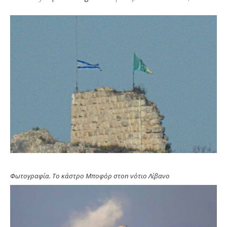
Φωτογραφία. Το κάστρο Μπoφόρ στοn νότιο Λίβανο