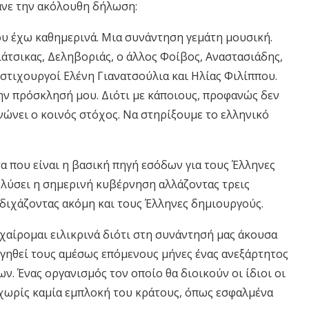
ανε την ακόλουθη δήλωση:
ου έχω καθημερινά. Μια συνάντηση γεμάτη μουσική.
τσικας, Δεληβοριάς, ο άλλος Φοίβος, Αναστασιάδης,
στιχουργοί Ελένη Γιανατσούλια και Ηλίας Φιλίππου.
ν πρόσκλησή μου. Διότι με κάποιους, προφανώς δεν
ενώνει ο κοινός στόχος. Να στηρίξουμε το ελληνικό
α που είναι η βασική πηγή εσόδων για τους Έλληνες
α λύσει η σημερινή κυβέρνηση αλλάζοντας τρεις
διχάζοντας ακόμη και τους Έλληνες δημιουργούς.
ι χαίρομαι ειλικρινά διότι στη συνάντησή μας άκουσα
ργηθεί τους αμέσως επόμενους μήνες ένας ανεξάρτητος
. Ένας οργανισμός τον οποίο θα διοικούν οι ίδιοι οι
 χωρίς καμία εμπλοκή του κράτους, όπως εσφαλμένα