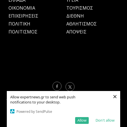
ΕΛΛΑΔΑ
ΥΓΕΙΑ
OIKONOMIA
ΤΟΥΡΙΣΜΟΣ
ΕΠΙΧΕΙΡΗΣΕΙΣ
ΔΙΕΘΝΗ
ΠΟΛΙΤΙΚΗ
ΑΘΛΗΤΙΣΜΟΣ
ΠΟΛΙΤΙΣΜΟΣ
ΑΠΟΨΕΙΣ
×
Allow expertnews.gr to send web push
notifications to your desktop.
Copyright © 2021 EXPERTNEWS.GR |
ΟΡΟΙ ΧΡΗΣΗΣ
Powered by SendPulse
Allow
Don't allow
BACK TO TOP