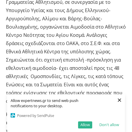
Γραμματείας Αθλητισμού, σε συνεργασία με το
Υπουργείο Υγείας και τους
Δ
ήμους Ελληνικού-
Αργυρούπολης, Αλίμου και Βάρης-Βούλας-
Βουλιαγμένης, οργανώνεται Αιμοδοσία στο Αθλητικό
Κέντρο Νεότητας του Αγίου Κοσμά. Ανάλογες
δράσεις σχεδιάζονται στο ΟΑΚΑ, στο Σ.Ε.Φ. και στα
Εθνικά Αθλητικά Κέντρα της υπόλοιπης χώρας.
Σημειώνεται ότι σχετική επιστολή -πρόσκληση για
εθελοντική αιμοδοσία- έχει αποσταλεί προς τις 48
αθλητικές Ομοσπονδίες, τις Λίγκες, τις κατά τόπους
Ενώσεις και τα Σωματεία. Είναι και αυτός ένας
τρόπος ενίσχυσης της εθελοντικής προσφοράς που
×
Allow expertnews.gr to send web push
σώζει ζωές.
notifications to your desktop.
Καθημερινότητα, όμως είναι και η Θρησκεία, τα ήθη
Powered by SendPulse
και τα έθιμα, οι παραδόσεις
μας. Καθώς πλησιάζουμε
Allow
Don't allow
το Πάσχα, αντιλαμβανόμαστε ότι φέτος είναι αλλιώς.