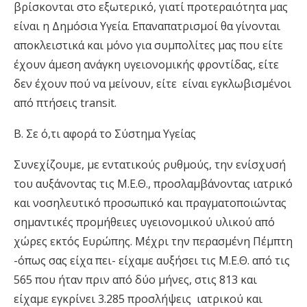
βρίσκονται στο εξωτερικό, γιατί προτεραιότητα μας
είναι η Δημόσια Υγεία. Επαναπατρισμοί θα γίνονται
αποκλειστικά και μόνο για συμπολίτες μας που είτε
έχουν άμεση ανάγκη υγειονομικής φροντίδας, είτε
δεν έχουν πού να μείνουν, είτε είναι εγκλωβισμένοι
από πτήσεις transit.
Β. Σε ό,τι αφορά το Σύστημα Υ
γείας
Συνεχίζουμε, με εντατικούς ρυθμούς, την ενίσχυσή
του αυξάνοντας τις Μ.Ε.Θ., προσλαμβάνοντας ιατρικό
και νοσηλευτικό προσωπικό και πραγματοποιώντας
σημαντικές προμήθειες υγειονομικού υλικού από
χώρες εκτός Ευρώπης. Μέχρι την περασμένη Πέμπτη
-όπως σας είχα πει- είχαμε αυξήσει τις Μ.Ε.Θ. από τις
565 που ήταν πριν από δύο μήνες, στις 813 και
είχαμε εγκρίνει 3.285 προσλήψεις ιατρικού και