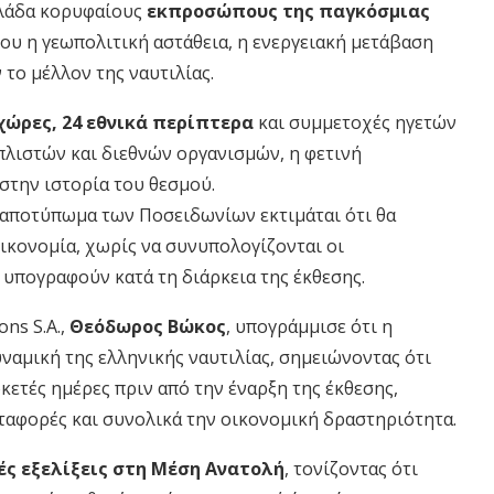
λλάδα κορυφαίους
εκπροσώπους της παγκόσμιας
που η γεωπολιτική αστάθεια, η ενεργειακή μετάβαση
 το μέλλον της ναυτιλίας.
 χώρες,
24 εθνικά περίπτερα
και συμμετοχές ηγετών
λιστών και διεθνών οργανισμών, η φετινή
στην ιστορία του θεσμού.
 αποτύπωμα των Ποσειδωνίων εκτιμάται ότι θα
οικονομία, χωρίς να συνυπολογίζονται οι
 υπογραφούν κατά τη διάρκεια της έκθεσης.
ns S.A.,
Θεόδωρος Βώκος
, υπογράμμισε ότι η
αμική της ελληνικής ναυτιλίας, σημειώνοντας ότι
ετές ημέρες πριν από την έναρξη της έκθεσης,
εταφορές και συνολικά την οικονομική δραστηριότητα.
ς εξελίξεις στη Μέση Ανατολή
, τονίζοντας ότι