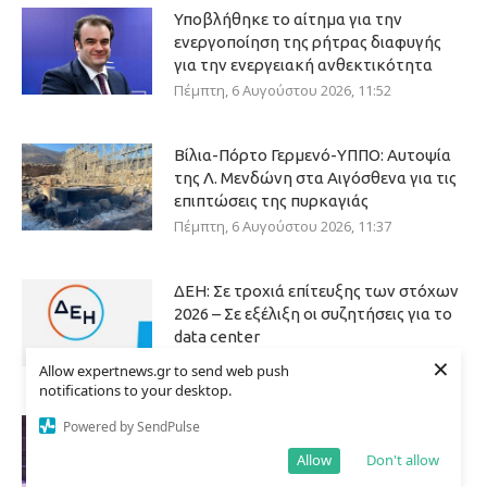
Υποβλήθηκε το αίτημα για την
ενεργοποίηση της ρήτρας διαφυγής
για την ενεργειακή ανθεκτικότητα
Πέμπτη, 6 Αυγούστου 2026, 11:52
Βίλια-Πόρτο Γερμενό-ΥΠΠΟ: Αυτοψία
της Λ. Μενδώνη στα Αιγόσθενα για τις
επιπτώσεις της πυρκαγιάς
Πέμπτη, 6 Αυγούστου 2026, 11:37
ΔΕΗ: Σε τροχιά επίτευξης των στόχων
2026 – Σε εξέλιξη οι συζητήσεις για το
data center
×
Πέμπτη, 6 Αυγούστου 2026, 9:21
Allow expertnews.gr to send web push
notifications to your desktop.
Powered by SendPulse
Κανονικά διεξάγονται τα δρομολόγια
στο μετρό Θεσσαλονίκης
Allow
Don't allow
Πέμπτη, 6 Αυγούστου 2026, 8:44