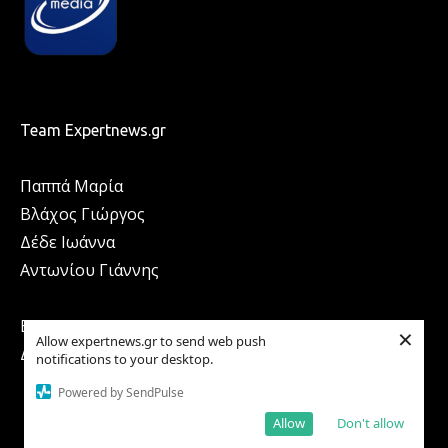
Team Expertnews.gr
Παππά Μαρία
Βλάχος Γιώργος
Δέδε Ιωάννα
Αντωνίου Γιάννης
ΕΠΙΚΟΙΝΩΝΙΑ
×
Allow expertnews.gr to send web push
ΔΙΑΦΗΜΙΣΗ
notifications to your desktop.
Powered by SendPulse
Allow
Don't allow