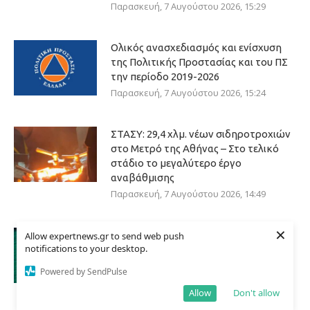
Παρασκευή, 7 Αυγούστου 2026, 15:29
Ολικός ανασχεδιασμός και ενίσχυση
της Πολιτικής Προστασίας και του ΠΣ
την περίοδο 2019-2026
Παρασκευή, 7 Αυγούστου 2026, 15:24
ΣΤΑΣΥ: 29,4 χλμ. νέων σιδηροτροχιών
στο Μετρό της Αθήνας – Στο τελικό
στάδιο το μεγαλύτερο έργο
αναβάθμισης
Παρασκευή, 7 Αυγούστου 2026, 14:49
×
Πάνω από 1.500 έλεγχοι σε
Allow expertnews.gr to send web push
notifications to your desktop.
περισσότερες από 300 παραλίες –
Drones και νέες τεχνολογίες στη μάχη
Powered by SendPulse
κατά της αυθαίρετης κατάληψης του
Allow
Don't allow
αιγιαλού
Παρασκευή, 7 Αυγούστου 2026, 14:08