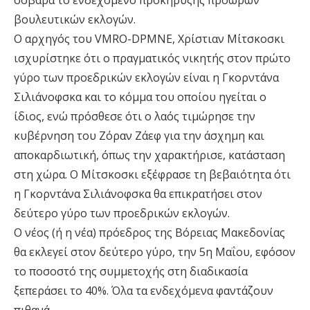
σοβαρά το ενδεχόμενο προκήρυξης πρόωρων
βουλευτικών εκλογών.
Ο αρχηγός του VMRO-DPMNE, Χρίστιαν Μίτσκοσκι
ισχυρίστηκε ότι ο πραγματικός νικητής στον πρώτο
γύρο των προεδρικών εκλογών είναι η Γκορντάνα
Σιλιάνοφσκα και το κόμμα του οποίου ηγείται ο
ίδιος, ενώ πρόσθεσε ότι ο λαός τιμώρησε την
κυβέρνηση του Ζόραν Ζάεφ για την άσχημη και
αποκαρδιωτική, όπως την χαρακτήρισε, κατάσταση
στη χώρα. Ο Μίτσκοσκι εξέφρασε τη βεβαιότητα ότι
η Γκορντάνα Σιλιάνοφσκα θα επικρατήσει στον
δεύτερο γύρο των προεδρικών εκλογών.
Ο νέος (ή η νέα) πρόεδρος της Βόρειας Μακεδονίας
θα εκλεγεί στον δεύτερο γύρο, την 5η Μαΐου, εφόσον
το ποσοστό της συμμετοχής στη διαδικασία
ξεπεράσει το 40%. Όλα τα ενδεχόμενα φαντάζουν