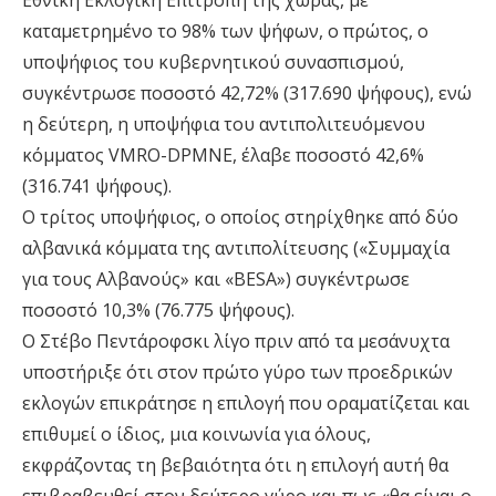
Εθνική Εκλογική Επιτροπή της χώρας, με
καταμετρημένο το 98% των ψήφων, ο πρώτος, ο
υποψήφιος του κυβερνητικού συνασπισμού,
συγκέντρωσε ποσοστό 42,72% (317.690 ψήφους), ενώ
η δεύτερη, η υποψήφια του αντιπολιτευόμενου
κόμματος VMRO-DPMNE, έλαβε ποσοστό 42,6%
(316.741 ψήφους).
Ο τρίτος υποψήφιος, ο οποίος στηρίχθηκε από δύο
αλβανικά κόμματα της αντιπολίτευσης («Συμμαχία
για τους Αλβανούς» και «BESA») συγκέντρωσε
ποσοστό 10,3% (76.775 ψήφους).
Ο Στέβο Πεντάροφσκι λίγο πριν από τα μεσάνυχτα
υποστήριξε ότι στον πρώτο γύρο των προεδρικών
εκλογών επικράτησε η επιλογή που οραματίζεται και
επιθυμεί ο ίδιος, μια κοινωνία για όλους,
εκφράζοντας τη βεβαιότητα ότι η επιλογή αυτή θα