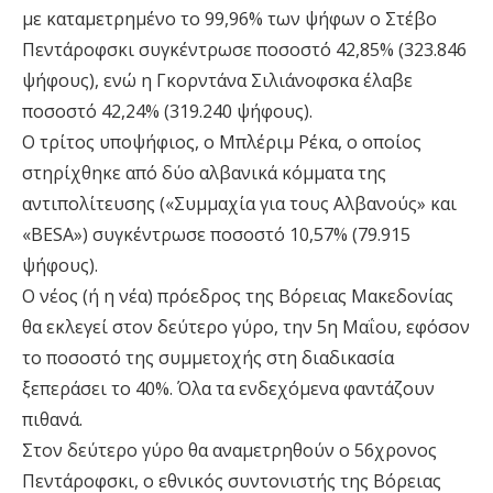
με καταμετρημένο το 99,96% των ψήφων ο Στέβο
Πεντάροφσκι συγκέντρωσε ποσοστό 42,85% (323.846
ψήφους), ενώ η Γκορντάνα Σιλιάνοφσκα έλαβε
ποσοστό 42,24% (319.240 ψήφους).
Ο τρίτος υποψήφιος, ο Μπλέριμ Ρέκα, ο οποίος
στηρίχθηκε από δύο αλβανικά κόμματα της
αντιπολίτευσης («Συμμαχία για τους Αλβανούς» και
«BESA») συγκέντρωσε ποσοστό 10,57% (79.915
ψήφους).
Ο νέος (ή η νέα) πρόεδρος της Βόρειας Μακεδονίας
θα εκλεγεί στον δεύτερο γύρο, την 5η Μαΐου, εφόσον
το ποσοστό της συμμετοχής στη διαδικασία
ξεπεράσει το 40%. Όλα τα ενδεχόμενα φαντάζουν
πιθανά.
Στον δεύτερο γύρο θα αναμετρηθούν ο 56χρονος
Πεντάροφσκι, ο εθνικός συντονιστής της Βόρειας