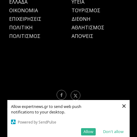
ΕΛΛΑΔΑ
ΥΓΕΙΑ
OIKONOMIA
ΤΟΥΡΙΣΜΟΣ
ΕΠΙΧΕΙΡΗΣΕΙΣ
ΔΙΕΘΝΗ
ΠΟΛΙΤΙΚΗ
ΑΘΛΗΤΙΣΜΟΣ
ΠΟΛΙΤΙΣΜΟΣ
ΑΠΟΨΕΙΣ
×
Allow expertnews.gr to send web push
notifications to your desktop.
Copyright © 2021 EXPERTNEWS.GR |
ΟΡΟΙ ΧΡΗΣΗΣ
Powered by SendPulse
Allow
Don't allow
BACK TO TOP