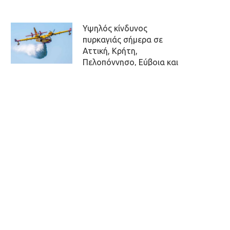
Υψηλός κίνδυνος
πυρκαγιάς σήμερα σε
Αττική, Κρήτη,
Πελοπόννησο, Εύβοια και
νησιά του Αιγαίου
Παρασκευή, 7 Αυγούστου 2026,
7:45
Σήμερα η δεύτερη
πληρωμή των δικαιούχων
του Λογαριασμού
Αγροτικής Εστίας
Παρασκευή, 7 Αυγούστου 2026,
7:31
Στην Εισαγγελία θα
οδηγηθεί σήμερα η