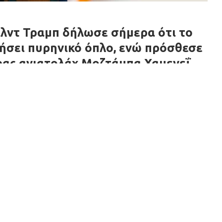
λντ Τραμπ δήλωσε σήμερα ότι το
ήσει πυρηνικό όπλο, ενώ πρόσθεσε
ρας αγιατολάχ Μοζτάμπα Χαμενεΐ
 τις ΗΠΑ για τον τερματισμό του
cast “ Pod Force One” της εφημερίδας New York Post
ε «έχουν ήδη συμφωνήσει ότι δεν θα αποκτήσουν
 συνομιλίες με το Ιράν «εξελίσσονται γρήγορα» και
 καλά πράγματα θα συμβούν».
του αμερικανικού Τύπου, σύμφωνα με τις οποίες είχε
υπουργό Μπενιαμίν Νετανιάχου.