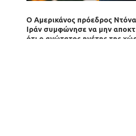
Ο Αμερικάνος πρόεδρος Ντόνα
Ιράν συμφώνησε να μην αποκτ
ότι ο ανώτατος ηγέτης της χώ
εμπλέκεται στις συνομιλίες με
πολέμου.
Σε συνέντευξη που παραχώρησε σήμερα στο pod
ο Τραμπ, όταν ρωτήθηκε για το Ιράν, απάντησ
πυρηνικό όπλο».
Εξάλλου, ο Αμερικανός πρόεδρος δήλωσε ότι οι
«δεν θα έχουμε πυρηνικό όπλο και πολλά άλλα
Στο μεταξύ ο Τραμπ επιβεβαίωσε πληροφορίες 
μια έντονη συνομιλία με τον Ισραηλινό πρωθ