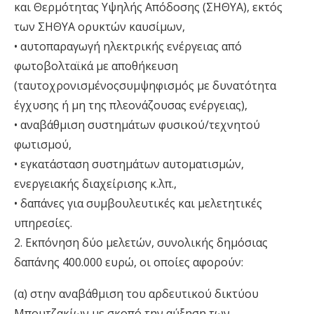
και Θερμότητας Υψηλής Απόδοσης (ΣΗΘΥΑ), εκτός
των ΣΗΘΥΑ ορυκτών καυσίμων,
•
αυτοπαραγωγή ηλεκτρικής ενέργειας από
φωτοβολταϊκά με αποθήκευση
(ταυτοχρονισμένοςσυμψηφισμός με δυνατότητα
έγχυσης ή μη της πλεονάζουσας ενέργειας),
•
αναβάθμιση συστημάτων φυσικού/τεχνητού
φωτισμού,
•
εγκατάσταση συστημάτων αυτοματισμών,
ενεργειακής διαχείρισης κ.λπ.,
•
δαπάνες για συμβουλευτικές και μελετητικές
υπηρεσίες.
2. ​Εκπόνηση δύο μελετών, συνολικής δημόσιας
δαπάνης
400.000 ευρώ
, οι οποίες αφορούν:
(α) ​στην αναβάθμιση του αρδευτικού δικτύου
Μπουτζακίων με σκοπό την αύξηση των