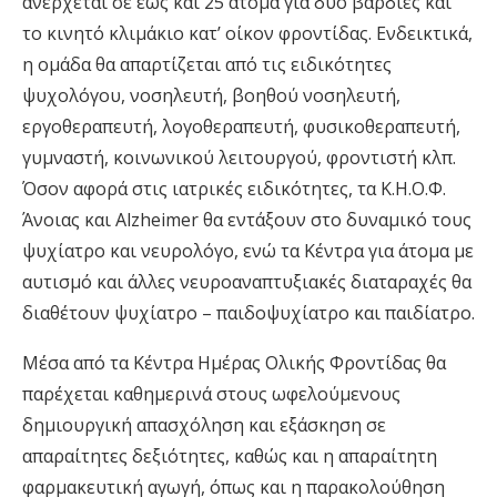
ανέρχεται σε έως και 25 άτομα για δύο βάρδιες και
το κινητό κλιμάκιο κατ’ οίκον φροντίδας. Ενδεικτικά,
η ομάδα θα απαρτίζεται από τις ειδικότητες
ψυχολόγου, νοσηλευτή, βοηθού νοσηλευτή,
εργοθεραπευτή, λογοθεραπευτή, φυσικοθεραπευτή,
γυμναστή, κοινωνικού λειτουργού, φροντιστή κλπ.
Όσον αφορά στις ιατρικές ειδικότητες, τα Κ.Η.Ο.Φ.
Άνοιας και Alzheimer θα εντάξουν στο δυναμικό τους
ψυχίατρο και νευρολόγο, ενώ τα Κέντρα για άτομα με
αυτισμό και άλλες νευροαναπτυξιακές διαταραχές θα
διαθέτουν ψυχίατρο – παιδοψυχίατρο και παιδίατρο.
Μέσα από τα Κέντρα Ημέρας Ολικής Φροντίδας θα
παρέχεται καθημερινά στους ωφελούμενους
δημιουργική απασχόληση και εξάσκηση σε
απαραίτητες δεξιότητες, καθώς και η απαραίτητη
φαρμακευτική αγωγή, όπως και η παρακολούθηση