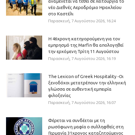
αναμένεται να τεθεί σε λειτουργία το
νέο Διεθνές Αεροδρόμιο Ηρακλείου
στο Καστέλι
Παρασκευή, 7 Αυγούστου 2026, 16:24
Η 46χρονη κατηγορούμενη για τον
εμπρησμό της Marfin θα απολογηθεί
την ερχόμενη Τρίτη 11 Αυγούστου
Παρασκευή, 7 Αυγούστου 2026, 16:19
The Lexicon of Greek Hospitality -Οι
ξενοδόχοι μετατρέπουν την ελληνική
γλώσσα σε αυθεντική εμπειρία
φιλοξενίας
Παρασκευή, 7 Αυγούστου 2026, 16:07
Φέρεται να συνδέεται με τη
ρωσόφωνη μαφία ο συλληφθείς στη
Γερμανία 31χρονος καταζητούμενος