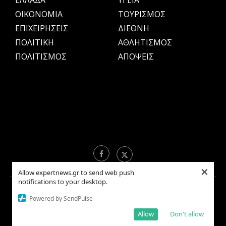
ΕΛΛΑΔΑ
ΥΓΕΙΑ
OIKONOMIA
ΤΟΥΡΙΣΜΟΣ
ΕΠΙΧΕΙΡΗΣΕΙΣ
ΔΙΕΘΝΗ
ΠΟΛΙΤΙΚΗ
ΑΘΛΗΤΙΣΜΟΣ
ΠΟΛΙΤΙΣΜΟΣ
ΑΠΟΨΕΙΣ
×
Allow expertnews.gr to send web push
notifications to your desktop.
Copyright © 2021 EXPERTNEWS.GR |
ΟΡΟΙ ΧΡΗΣΗΣ
Powered by SendPulse
Allow
Don't allow
BACK TO TOP