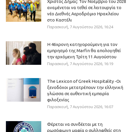
Χριστός Δήμας: Τον Νοέμβριο του 2028
αναμένεται να τεθεί σε λειτουργία το
νέο Διεθνές Αεροδρόμιο Ηρακλείου
στο Καστέλι
Παρασκευή, 7 Αυγούστου 2026, 16:24
Η 46χρονη κατηγορούμενη για τον
εμπρησμό της Marfin θα απολογηθεί
την ερχόμενη Τρίτη 11 Αυγούστου
Παρασκευή, 7 Αυγούστου 2026, 16:19
The Lexicon of Greek Hospitality -Οι
ξενοδόχοι μετατρέπουν την ελληνική
γλώσσα σε αυθεντική εμπειρία
φιλοξενίας
Παρασκευή, 7 Αυγούστου 2026, 16:07
Φέρεται να συνδέεται με τη
ρωσόφωνη μαφία ο συλληφθείς στη