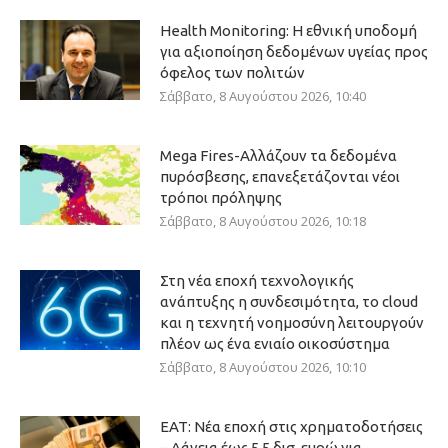
Health Monitoring: Η εθνική υποδομή
για αξιοποίηση δεδομένων υγείας προς
όφελος των πολιτών
Σάββατο, 8 Αυγούστου 2026, 10:40
Mega Fires-Αλλάζουν τα δεδομένα
πυρόσβεσης, επανεξετάζονται νέοι
τρόποι πρόληψης
Σάββατο, 8 Αυγούστου 2026, 10:18
Στη νέα εποχή τεχνολογικής
ανάπτυξης η συνδεσιμότητα, το cloud
και η τεχνητή νοημοσύνη λειτουργούν
πλέον ως ένα ενιαίο οικοσύστημα
Σάββατο, 8 Αυγούστου 2026, 10:10
ΕΑΤ: Νέα εποχή στις χρηματοδοτήσεις
– Δάνεια έως 5,5 δισ. ευρώ για