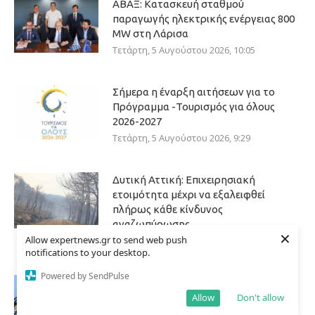
ΑΒΑΞ: Κατασκευή σταθμού
παραγωγής ηλεκτρικής ενέργειας 800
ΜW στη Λάρισα
Τετάρτη, 5 Αυγούστου 2026, 10:05
Σήμερα η έναρξη αιτήσεων για το
Πρόγραμμα -Τουρισμός για όλους
2026-2027
Τετάρτη, 5 Αυγούστου 2026, 9:29
Δυτική Αττική: Επιχειρησιακή
ετοιμότητα μέχρι να εξαλειφθεί
πλήρως κάθε κίνδυνος
αναζωπύρωσης
×
Allow expertnews.gr to send web push
Τετάρτη, 5 Αυγούστου 2026, 8:03
notifications to your desktop.
Powered by SendPulse
ΕΕ: Αλληλεγγύη στην Ισπανία και
έμφαση στην προστασία των
Allow
Don't allow
εξωτερικών συνόρων μετά την