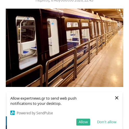
Νίκος Ταχιάος: Ξεκινούν τα δοκιμαστικά δρομολόγια
×
Allow expertnews.gr to send web push
της επέκτασης...
notifications to your desktop.
Πέμπτη, 6 Αυγούστου 2026, 20:48
Powered by SendPulse
Allow
Don't allow