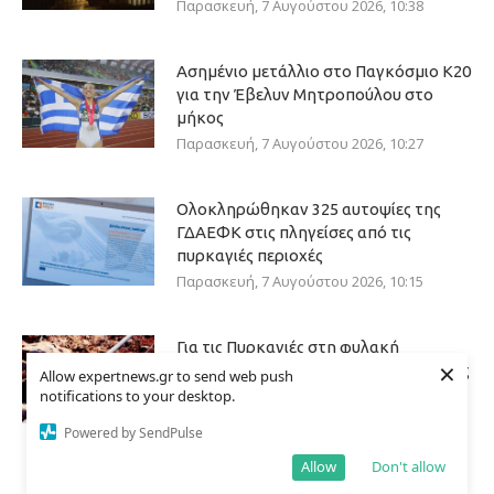
Παρασκευή, 7 Αυγούστου 2026, 10:38
Ασημένιο μετάλλιο στο Παγκόσμιο Κ20
για την Έβελυν Μητροπούλου στο
μήκος
Παρασκευή, 7 Αυγούστου 2026, 10:27
Ολοκληρώθηκαν 325 αυτοψίες της
ΓΔΑΕΦΚ στις πληγείσες από τις
πυρκαγιές περιοχές
Παρασκευή, 7 Αυγούστου 2026, 10:15
Για τις Πυρκαγιές στη φυλακή
×
οδηγούνται ο δήμαρχος Στυλίδας, ένας
Allow expertnews.gr to send web push
εργολάβος και ο ιδιοκτήτης
notifications to your desktop.
κατασκευαστικής εταιρείας
Powered by SendPulse
Παρασκευή, 7 Αυγούστου 2026, 10:10
Allow
Don't allow