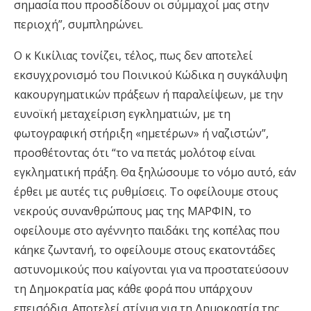
σημασία που προσδίδουν οι σύμμαχοί μας στην
περιοχή”, συμπληρώνει.
Ο κ Κικίλιας τονίζει, τέλος, πως δεν αποτελεί
εκσυγχρονισμό του Ποινικού Κώδικα η συγκάλυψη
κακουργηματικών πράξεων ή παραλείψεων, με την
ευνοϊκή μεταχείριση εγκληματιών, με τη
φωτογραφική στήριξη «ημετέρων» ή ναζιστών”,
προσθέτοντας ότι “το να πετάς μολότοφ είναι
εγκληματική πράξη. Θα ξηλώσουμε το νόμο αυτό, εάν
έρθει με αυτές τις ρυθμίσεις. Το οφείλουμε στους
νεκρούς συνανθρώπους μας της ΜΑΡΦΙΝ, το
οφείλουμε στο αγέννητο παιδάκι της κοπέλας που
κάηκε ζωντανή, το οφείλουμε στους εκατοντάδες
αστυνομικούς που καίγονται για να προστατεύσουν
τη Δημοκρατία μας κάθε φορά που υπάρχουν
επεισόδια. Αποτελεί στίγμα για τη Δημοκρατία της