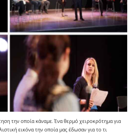
τηση την οποία κάναμε. Ένα θερμό χειροκρότημα για
λιστική εικόνα την οποία μας έδωσαν για το τι