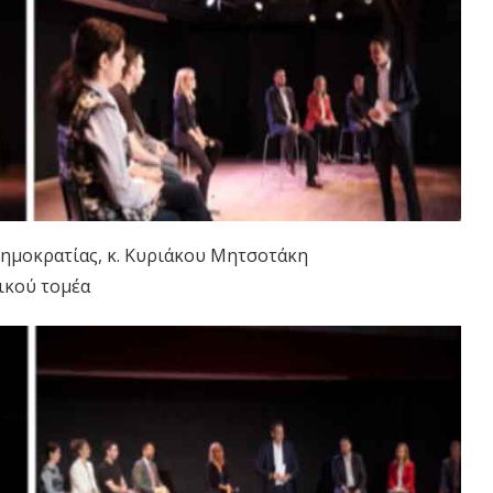
ημοκρατίας, κ. Κυριάκου Μητσοτάκη
ικού τομέα