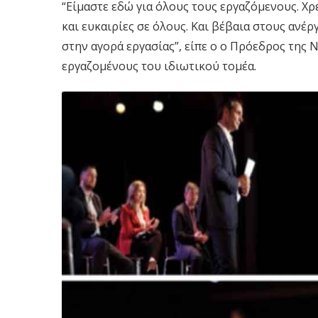
“Είμαστε εδώ για όλους τους εργαζόμενους. Χ
και ευκαιρίες σε όλους. Και βέβαια στους ανέρ
στην αγορά εργασίας”, είπε ο ο Πρόεδρος της
εργαζομένους του ιδιωτικού τομέα.