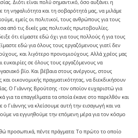
ίας. Διότι είναι πολύ σημαντικό, όσο αυξάνει η
ε τη νηφαλιότητα και τη σοβαρότητά μας, να μιλάμε
ούμε, εμείς οι πολιτικοί, τους ανθρώπους για τους
σα από τις δικές μας πολιτικές πρωτοβουλίες.
ιξε ότι είμαστε εδώ όχι για τους πολλούς ή για τους
 Είμαστε εδώ για όλους τους εργαζόμενους γιατί δεν
ούχους, και λιγότερο προνομιούχους. Αλλά χρέος μας
ι ευκαιρίες σε όλους τους εργαζόμενους να
γασιακό βίο. Και βέβαια στους ανέργους, στους
ς και οικονομικής πραγματικότητας, να διεκδικήσουν
σίας. Ο Γιάννης Βρούτσης -τον οποίον ευχαριστώ για
ά για τα επαγγέλματα τα οποία έκανε στο παρελθόν και
 ο Γιάννης να κλείσουμε αυτή την εισαγωγή και να
ρούμε να εγγυηθούμε την επόμενη μέρα για τον κόσμο
θώ προσωπικά, πέντε πράγματα: Το πρώτο το οποίο