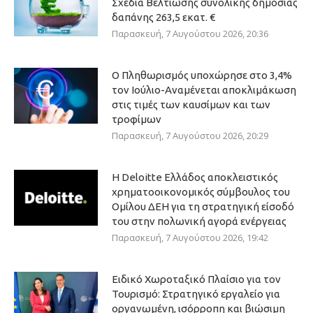
Σχέδια Βελτίωσης συνολικής δημόσιας
δαπάνης 263,5 εκατ. €
Παρασκευή, 7 Αυγούστου 2026, 20:36
Ο Πληθωρισμός υποχώρησε στο 3,4%
τον Ιούλιο-Αναμένεται αποκλιμάκωση
στις τιμές των καυσίμων και των
τροφίμων
Παρασκευή, 7 Αυγούστου 2026, 20:29
Η Deloitte Ελλάδος αποκλειστικός
χρηματοοικονομικός σύμβουλος του
Ομίλου ΔΕΗ για τη στρατηγική είσοδό
του στην πολωνική αγορά ενέργειας
Παρασκευή, 7 Αυγούστου 2026, 19:42
Ειδικό Χωροταξικό Πλαίσιο για τον
Τουρισμό: Στρατηγικό εργαλείο για
οργανωμένη, ισόρροπη και βιώσιμη