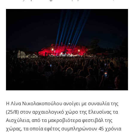
Η Λίνα Νικολακοπούλου ανοίγει με συναυλία της
(25/8) στον αρχαιολογικό χώρο της Ελευσίνας τα
Αισχύλεια, από τα μακροβιότερα φεστιβάλ της
χώρας, τα οποία εφέτος συμπληρώνουν 45 χρόνια