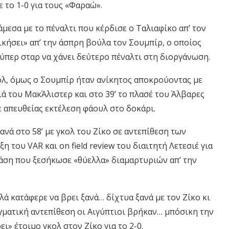
 το 1-0 για τους «Φαραώ».
άμεσα με το πέναλτι που κέρδισε ο Ταλιαφίκο απ’ τον
ικήσει» απ’ την άσπρη βούλα τον Σουμπίρ, ο οποίος
ούπερ σταρ να χάνει δεύτερο πέναλτι στη διοργάνωση.
κολ, όμως ο Σουμπίρ ήταν ανίκητος αποκρούοντας με
ιά του ΜακΆλιστερ και στο 39’ το πλασέ του Άλβαρες
χε απευθείας εκτέλεση φάουλ στο δοκάρι.
νά στο 58’ με γκολ του Ζίκο σε αντεπίθεση των
του VAR και on field review του διαιτητή Λετεσιέ για
φάση που ξεσήκωσε «θύελλα» διαμαρτυριών απ’ την
λά κατάφερε να βρει ξανά… δίχτυα ξανά με τον Ζίκο κι
γματική αντεπίθεση οι Αιγύπτιοι βρήκαν… μπόσικη την
ι» έτοιμο γκολ στον Ζίκο για το 2-0.