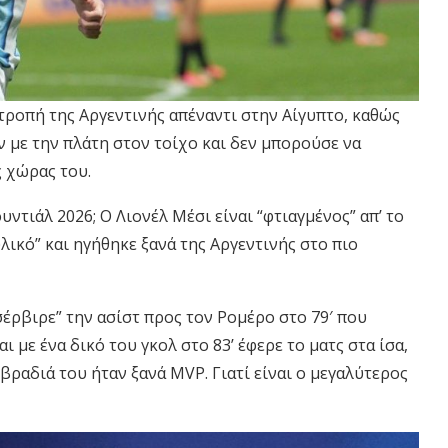
ροπή της Αργεντινής απέναντι στην Αίγυπτο, καθώς
αν με την πλάτη στον τοίχο και δεν μπορούσε να
ς χώρας του.
υντιάλ 2026; Ο Λιονέλ Μέσι είναι “φτιαγμένος” απ’ το
λικό” και ηγήθηκε ξανά της Αργεντινής στο πιο
σέρβιρε” την ασίστ προς τον Ρομέρο στο 79′ που
 με ένα δικό του γκολ στο 83’ έφερε το ματς στα ίσα,
βραδιά του ήταν ξανά MVP. Γιατί είναι ο μεγαλύτερος