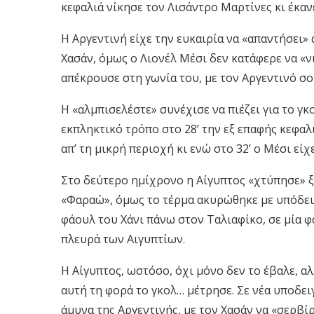
κεφαλιά νίκησε τον Λισάντρο Μαρτίνες κι έκανε
Η Αργεντινή είχε την ευκαιρία να «απαντήσει» 
Χασάν, όμως ο Λιονέλ Μέσι δεν κατάφερε να «ν
απέκρουσε στη γωνία του, με τον Αργεντινό σ
Η «αλμπισελέστε» συνέχισε να πιέζει για το γ
εκπληκτικό τρόπο στο 28’ την εξ επαφής κεφαλ
απ’ τη μικρή περιοχή κι ενώ στο 32’ ο Μέσι εί
Στο δεύτερο ημίχρονο η Αίγυπτος «χτύπησε» ξα
«Φαραώ», όμως το τέρμα ακυρώθηκε με υπόδειξη 
φάουλ του Χάνι πάνω στον Ταλιαφίκο, σε μία 
πλευρά των Αιγυπτίων.
Η Αίγυπτος, ωστόσο, όχι μόνο δεν το έβαλε, αλ
αυτή τη φορά το γκολ… μέτρησε. Σε νέα υποδει
άμυνα της Αργεντινής, με τον Χασάν να «σερβίρε