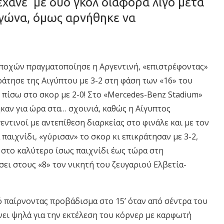
χανε με δύο γκολ διαφορά λίγο μετά
γώνα, όμως αρνήθηκε να
εποχών πραγματοποίησε η Αργεντινή, «επιστρέφοντας»
άτησε της Αιγύπτου με 3-2 στη φάση των «16» του
ν πίσω στο σκορ με 2-0! Στο «Mercedes-Benz Stadium»
καν για ώρα στα… σχοινιά, καθώς η Αίγυπτος
εντινοί με αντεπίθεση διαρκείας στο φινάλε και με τον
 παιχνίδι, «γύρισαν» το σκορ κι επικράτησαν με 3-2,
 στο καλύτερο ίσως παιχνίδι έως τώρα στη
ει στους «8» τον νικητή του ζευγαριού Ελβετία-
ό παίρνοντας προβάδισμα στο 15’ όταν από σέντρα του
ίνει ψηλά για την εκτέλεση του κόρνερ με καρφωτή