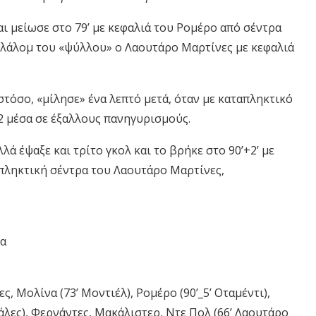
ι μείωσε στο 79’ με κεφαλιά του Ρομέρο από σέντρα
 σλάλομ του «ψύλλου» ο Λαουτάρο Μαρτίνες με κεφαλιά
στόσο, «μίλησε» ένα λεπτό μετά, όταν με καταπληκτικό
2 μέσα σε έξαλλους πανηγυρισμούς.
λά έψαξε και τρίτο γκολ και το βρήκε στο 90’+2’ με
απληκτική σέντρα του Λαουτάρο Μαρτίνες,
ια
ς, Μολίνα (73’ Μοντιέλ), Ρομέρο (90’_5’ Οταμέντι),
άλες), Φερνάντες, Μακάλιστερ, Ντε Πολ (66’ Λαουτάρο