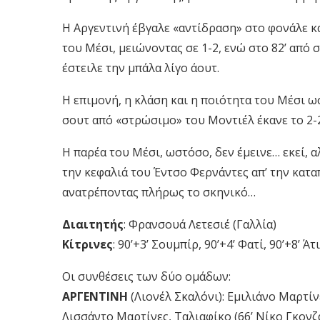
Η Αργεντινή έβγαλε «αντίδραση» στο φονάλε κα
του Μέσι, μειώνοντας σε 1-2, ενώ στο 82’ από
έστειλε την μπάλα λίγο άουτ.
Η επιμονή, η κλάση και η ποιότητα του Μέσι ω
σουτ από «στρώσιμο» του Μοντιέλ έκανε το 2-
Η παρέα του Μέσι, ωστόσο, δεν έμεινε… εκεί, αλ
την κεφαλιά του Έντσο Φερνάντες απ’ την κατ
ανατρέποντας πλήρως το σκηνικό…
Διαιτητής
: Φρανσουά Λετεσιέ (Γαλλία)
Κίτρινες
: 90’+3’ Σουμπίρ, 90’+4’ Φατί, 90’+8’ Άτ
Οι συνθέσεις των δύο ομάδων:
ΑΡΓΕΝΤΙΝΗ
(Λιονέλ Σκαλόνι): Εμιλιάνο Μαρτίνε
Λισσάντο Μαρτίνες, Ταλιαφίκο (66’ Νίκο Γκονζ