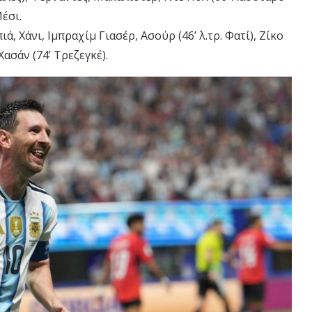
έσι.
ά, Χάνι, Ιμπραχίμ Γιασέρ, Ασούρ (46’ λ.τρ. Φατί), Ζίκο
 Χασάν (74’ Τρεζεγκέ).