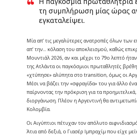
Η παγκόσμια πρωταθλήτρια έ
τη συμπλήρωση μίας ώρας α
εγκαταλείψει.
Μία απ’ τις μεγαλύτερες ανατροπές όλων των 
απ’ την… κόλαση του αποκλεισμού, καθώς επικρ
Μουντιάλ 2026, αν και μέχρι το 79ο λεπτό ήτα
της Ατλάντα οι παγκόσμιοι πρωταθλητές βρέθη
«χτύπησε» αλύπητα στο transition, όμως οι Αργ
Μέσι να βάζει την «σφραγίδα» του για άλλο ένα
παίρνοντας την πρόκριση για τα προημιτελικά,
διοργάνωση. Πλέον η Αργεντινή θα αντιμετωπίσ
Κολομβία.
Οι Αιγύπτιοι πέτυχαν τον απόλυτο αιφνιδιασμ
Άτια από δεξιά, ο Γιασέρ Ιμπραχίμ που είχε με