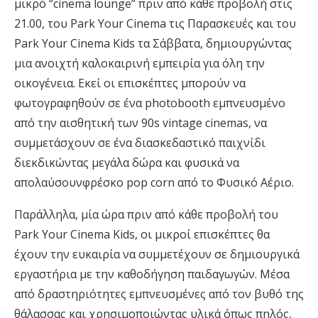
μικρό “cinema lounge” πριν από κάθε προβολή
στις
21.00
,
του
Park Your Cinema τις Παρασκευές και του
Park Your Cinema Kids τα Σάββατα, δημιουργώντας
μια ανοιχτή καλοκαιρινή εμπειρία για
όλη την
οικογένεια
.
Εκεί
οι επισκέπτες μπορούν να
φωτογραφηθούν σε ένα photobooth εμπνευσμένο
από την αισθητική των 90s vintage cinemas, να
συμμετάσχουν σε ένα διασκεδαστικό παιχνίδι
διεκδικώντας
μεγάλα δώρα και
φυσικά να
απολαύσουν
φρέσκο pop corn
από το
Φυσικ
ό
Α
έριο
.
Παράλληλα, μία ώρα πριν από
κάθε προβολή
του
Park Your Cinema Kids, οι μικροί επισκέπτες θα
έχουν την ευκαιρία να συμμετέχουν σε δημιουργικά
εργαστήρια με την καθοδήγηση παιδαγωγών. Μέσα
από δραστηριότητες εμπνευσμένες από τον βυθό της
θάλασσας και χρησιμοποιώντας υλικά όπως πηλός,