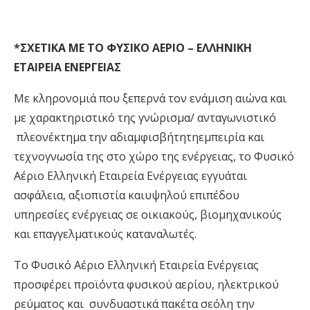
*ΣΧΕΤΙΚΑ ΜΕ
Τ
Ο ΦΥΣΙΚΟ ΑΕΡΙΟ – ΕΛΛΗΝΙΚΗ
Ε
Τ
ΑΙΡΕΙΑ ΕΝΕΡΓΕΙΑΣ
Με
κληρο
ν
οµιά
που
ξεπερ
ν
ά
τον
ε
ν
άµιση
αιώ
ν
α
και
µε
χαρακτηριστικό
της
γ
ν
ώρισµα/
αντα
γ
ωνιστικό
πλεονέκτηµα
την
αδιαµφισβήτητη
εµπειρία
και
τεχ
ν
ογ
ν
ωσία
της
στο
χώρο
της
ενέργειας,
το
Φυσικό
Αέριο
Ελληνική
Εταιρεία
Ενέργειας
εγγυάται
ασφάλεια,
αξιοπιστία
και
υψηλού
επιπέδου
υπηρεσίες
ενέργειας
σ
ε
οικιακούς, βιοµηχανικούς
και επαγγελµατικούς κατα
ν
αλωτές
.
Το Φυσικό
Αέριο
Ελληνική
Εταιρεία
Ενέργειας
προσφέρει
προϊόντα
φυσικού
αερίου,
ηλεκτρικού
ρεύµατος
και
συ
ν
δυαστικά
πακέτα
σε
όλη
την