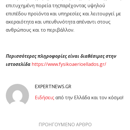
επιτυχηµένη
πορεία
της
παρέχοντας
υψηλού
επιπέδου
προϊόντα
και
υπηρεσίες
και
λειτουργε
ί
µε
ακεραιότητα και υπευθυ
ν
ότητα απέ
ν
αντι στους
ανθρώπους και το περιβάλλο
ν
.
Περισσότερε
ς
πληροφορίες εί
ν
αι διαθέσιµες στην
ιστοσελίδα
https://www.fysikoaerioellados.gr/
EXPERTNEWS.GR
Eιδήσεις
από την Ελλάδα και τον κόσμο!
ΠΡΟΗΓΟΥΜΕΝΟ ΑΡΘΡΟ