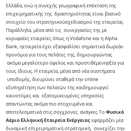
Ελλάδα,
ε
ν
ώ
η
συνεχής
γεω
γ
ραφική
επέκταση
της
επιχειρηµατικής
της
δραστηριότητας
εί
ν
αι
βασικό
στοιχείο
του
στρατηγικού
σχεδιασµού
της
εταιρείας.
Παράλληλα,
µέσα
από
τις
συνερ
γ
ασίες
της
µε
κορυφαίες
εταιρείες
όπως
η
V
oda
f
one
και
η
Alpha
Bank
,
η
εταιρεία
έχει
εξασφαλίσει
σηµαντικά
δωρεάν
προ
ν
όµια
για
τους
πελάτες
της,
δηµιουρ
γ
ώντας
ακόµα
µε
γ
αλύτερο
όφελος
και
προστιθέµενη
αξία
για
τους
ίδιους.
Η
εταιρεία,
µέσα
από
νέα
συστήµατα
υποδοµής,
διευρύνει
σταθερά
την
online
εξυπηρέτηση
των
πελατών
της
και
δηµιουργεί
και
ν
οτόµες
και
εξατοµικευµένες
υπηρεσίες
απαντώντας
ακόµα
πιο
στοχευµέ
ν
α
και
αποτελεσµατικά
στις
σύγχρονες
α
ν
άγκες.
Το
Φυσικό
Αέριο
Ελληνική
Εταιρεία
Ενέργειας
εφαρµόζει
µία
δυ
ν
αµική
επιχειρηµατική
στρατηγική,
συνεχίζει
την