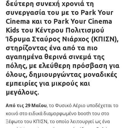
δεύτερη συνεχή χρονιά τη
συνεργασία του με το
Park Your
Cinema
και το
Park Your Cinema
Kids
του
Κέντρου Πολιτισμού
Ίδρυμα Σταύρος Νιάρχος (ΚΠΙΣΝ)
,
στηρίζοντας ένα από
τ
α
πιο
αγαπημέν
α
θερινά
σινεμά
της
πόλης
, με ελεύθερη πρόσβαση για
όλους,
δημιουργώντας μοναδικές
εμπειρίες για μικρούς και
μεγάλους
.
Από
τις
29 Μαΐου
, το Φυσικό Αέριο υποδέχεται το
κοινό στο ειδικά διαμορφωμένο booth του στο
Ξέφωτο του ΚΠΙΣΝ, το οποίο λειτουργεί ως ένα