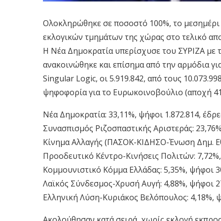
Ολοκληρώθηκε σε ποσοστό 100%, το μεσημέρι 
εκλογικών τμημάτων της χώρας στο τελικό απο
Η Νέα Δημοκρατία υπερίσχυσε του ΣΥΡΙΖΑ με τ
ανακοινώθηκε και επίσημα από την αρμόδια γι
Singular Logic, οι 5.919.842, από τους 10.073.
ψηφοφορία για το Ευρωκοινοβούλιο (αποχή 41
Νέα Δημοκρατία: 33,11%, ψήφοι 1.872.814, έδρε
Συνασπισμός Ριζοσπαστικής Αριστεράς: 23,76%,
Κίνημα Αλλαγής (ΠΑΣΟΚ-ΚΙΔΗΣΟ-Ένωση Δημ. Εθ
Προοδευτικό Κέντρο-Κινήσεις Πολιτών: 7,72%, 
Κομμουνιστικό Κόμμα Ελλάδας: 5,35%, ψήφοι 30
Λαϊκός Σύνδεσμος-Χρυσή Αυγή: 4,88%, ψήφοι 27
Ελληνική Λύση-Κυριάκος Βελόπουλος: 4,18%, ψή
Ακολούθησαν κατά σειρά, χωρίς εκλογή εκπρ