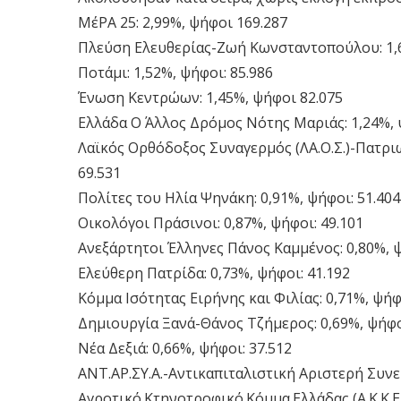
ΜέΡΑ 25: 2,99%, ψήφοι 169.287
Πλεύση Ελευθερίας-Ζωή Κωνσταντοπούλου: 1,6
Ποτάμι: 1,52%, ψήφοι: 85.986
Ένωση Κεντρώων: 1,45%, ψήφοι 82.075
Ελλάδα Ο Άλλος Δρόμος Νότης Μαριάς: 1,24%, 
Λαϊκός Ορθόδοξος Συναγερμός (ΛΑ.Ο.Σ.)-Πατριω
69.531
Πολίτες του Ηλία Ψηνάκη: 0,91%, ψήφοι: 51.404
Οικολόγοι Πράσινοι: 0,87%, ψήφοι: 49.101
Ανεξάρτητοι Έλληνες Πάνος Καμμένος: 0,80%, ψ
Ελεύθερη Πατρίδα: 0,73%, ψήφοι: 41.192
Κόμμα Ισότητας Ειρήνης και Φιλίας: 0,71%, ψήφ
Δημιουργία Ξανά-Θάνος Τζήμερος: 0,69%, ψήφο
Νέα Δεξιά: 0,66%, ψήφοι: 37.512
ΑΝΤ.ΑΡ.ΣΥ.Α.-Αντικαπιταλιστική Αριστερή Συνερ
Αγροτικό.Κτηνοτροφικό.Κόμμα.Ελλάδας (Α.Κ.Κ.Ε.Λ