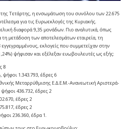
της Τετάρτης, η ενσωμάτωση του συνόλου των 22.675
τέλεσμα για τις Ευρωεκλογές της Κυριακής.
ελική διαφορά 9,35 μονάδων. Πιο αναλυτικά, όπως
α τη μετάδοση των αποτελεσμάτων εταιρεία, τη
998 εγγεγραμμένους, εκλογείς που συμμετείχαν στην
,24%) ψήφισαν και εξέλεξαν ευωβουλευτές ως εξής:
ς 8
 ψήφοι 1.343.793, έδρες 6
νικής Μεταρρύθμισης Ε.Δ.Ε.Μ.-Ανανεωτική Αριστερά-
ψήφοι 436.732, έδρες 2
2.670, έδρες 2
5.817, έδρες 2
φοι 236.360, έδρα 1.
οσώπων τους στο Ευρωκοινοβούλιο: