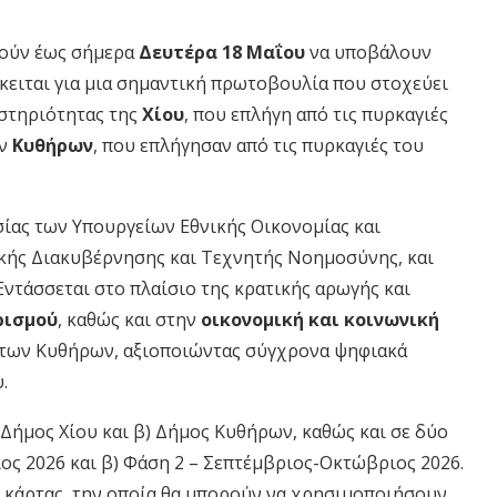
ρούν έως σήμερα
Δευτέρα 18 Μαΐου
να υποβάλουν
όκειται για μια σημαντική πρωτοβουλία που στοχεύει
αστηριότητας της
Χίου
, που επλήγη από τις πυρκαγιές
ων
Κυθήρων
, που επλήγησαν από τις πυρκαγιές του
σίας των Υπουργείων Εθνικής Οικονομίας και
κής Διακυβέρνησης και Τεχνητής Νοημοσύνης, και
Εντάσσεται στο πλαίσιο της κρατικής αρωγής και
ρισμού
, καθώς και στην
οικονομική και κοινωνική
 των Κυθήρων, αξιοποιώντας σύγχρονα ψηφιακά
.
) Δήμος Χίου και β) Δήμος Κυθήρων, καθώς και σε δύο
ιος 2026 και β) Φάση 2 – Σεπτέμβριος-Οκτώβριος 2026.
 κάρτας, την οποία θα μπορούν να χρησιμοποιήσουν