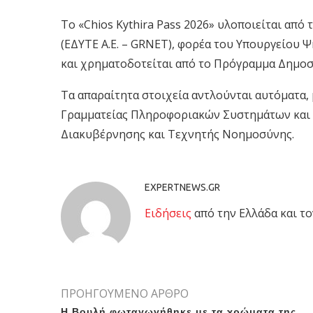
Το «Chios Kythira Pass 2026» υλοποιείται από
(ΕΔΥΤΕ Α.Ε. – GRNET), φορέα του Υπουργείου
και χρηματοδοτείται από το Πρόγραμμα Δημο
Τα απαραίτητα στοιχεία αντλούνται αυτόματα,
Γραμματείας Πληροφοριακών Συστημάτων και
Διακυβέρνησης και Τεχνητής Νοημοσύνης.
EXPERTNEWS.GR
Eιδήσεις
από την Ελλάδα και το
ΠΡΟΗΓΟΥΜΕΝΟ ΑΡΘΡΟ
Η Βουλή φωταγωγήθηκε με τα χρώματα της