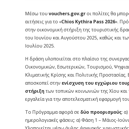
Μέσω του
vouchers.gov.gr
οι πολίτες θα μπο
αιτήσεις για το «
Chios Kythira Pass 2026
». Πρ
στην οικονομική στήριξη της τουριστικής δρ
του Ιουνίου και Αυγούστου 2025, καθώς και τ
Ιουλίου 2025.
Η δράση υλοποιείται στο πλαίσιο της συνεργα
Οικονομικών, Εσωτερικών, Τουρισμού, Ψηφια
Κλιματικής Κρίσης και Πολιτικής Προστασίας. 
αποσκοπεί στην
ενίσχυση του εγχώριου του
στήριξη
των τοπικών κοινωνιών της Χίου και
εργαλεία για την αποτελεσματική εφαρμογή του
Το Πρόγραμμα αφορά σε
δύο προορισμούς
: α
ημερολογιακές φάσεις: α) Φάση 1 – Μάιος-Ιούν
Υλοποιείται μέσω άυλης ψηφιακής χρεωστικής