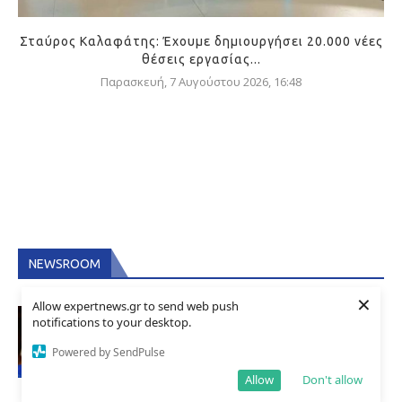
Σταύρος Καλαφάτης: Έχουμε δημιουργήσει 20.000 νέες
θέσεις εργασίας...
Παρασκευή, 7 Αυγούστου 2026, 16:48
NEWSROOM
×
Allow expertnews.gr to send web push
Νίκος Ταχιάος: Ξεκινούν από απόψε τα
notifications to your desktop.
δοκιμαστικά δρομολόγια της
Powered by SendPulse
επέκτασης του Μετρό Θεσσαλονίκης
προς την Καλαμαριά
Allow
Don't allow
Παρασκευή, 7 Αυγούστου 2026, 20:39