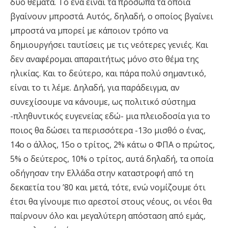
δύο θέματα. Το ένα είναι τα πρόσωπα τα οποία
βγαίνουν μπροστά. Αυτός, δηλαδή, ο οποίος βγαίνει
μπροστά να μπορεί με κάποιον τρόπο να
δημιουργήσει ταυτίσεις με τις νεότερες γενιές. Και
δεν αναφέρομαι απαραιτήτως μόνο στο θέμα της
ηλικίας. Και το δεύτερο, και πάρα πολύ σημαντικό,
είναι το τι λέμε. Δηλαδή, για παράδειγμα, αν
συνεχίσουμε να κάνουμε, ως πολιτικό σύστημα
-πληθυντικός ευγενείας εδώ- μια πλειοδοσία για το
ποιος θα δώσει τα περισσότερα -13ο μισθό ο ένας,
14ο ο άλλος, 15ο ο τρίτος, 2% κάτω ο ΦΠΑ ο πρώτος,
5% ο δεύτερος, 10% ο τρίτος, αυτά δηλαδή, τα οποία
οδήγησαν την Ελλάδα στην καταστροφή από τη
δεκαετία του ’80 και μετά, τότε, ενώ νομίζουμε ότι
έτσι θα γίνουμε πιο αρεστοί στους νέους, οι νέοι θα
παίρνουν όλο και μεγαλύτερη απόσταση από εμάς,