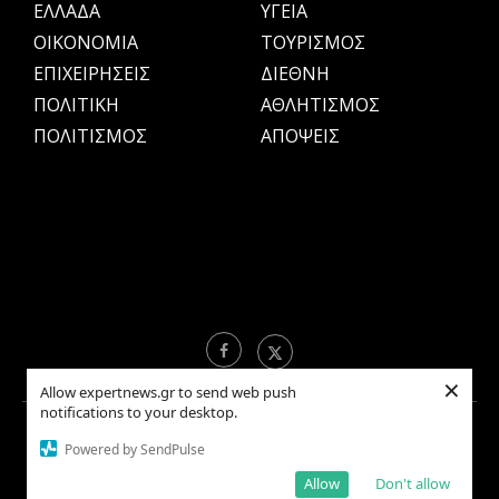
ΕΛΛΑΔΑ
ΥΓΕΙΑ
OIKONOMIA
ΤΟΥΡΙΣΜΟΣ
ΕΠΙΧΕΙΡΗΣΕΙΣ
ΔΙΕΘΝΗ
ΠΟΛΙΤΙΚΗ
ΑΘΛΗΤΙΣΜΟΣ
ΠΟΛΙΤΙΣΜΟΣ
ΑΠΟΨΕΙΣ
×
Allow expertnews.gr to send web push
notifications to your desktop.
Copyright © 2021 EXPERTNEWS.GR |
ΟΡΟΙ ΧΡΗΣΗΣ
Powered by SendPulse
Allow
Don't allow
BACK TO TOP