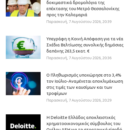
δοκιμαστικά δρομολόγια της
επέκτασης του Μετρό Θεσσαλονίκης
προς την Καλαμαριά
Παρασκευή, 7 Αυγούστου 2026, 20:39
Υπεγράφη η Κοινή Απόφαση για τα νέα
Σχέδια Βελτίωσης συνολικής δημόσιας
δαπάνης 263,5 εκατ. €
Παρασκευή, 7 Αυγούστου 2026, 20:36
Ο Πληθωρισμός υποχώρησε στο 3,4%
τον Ιούλιο-Αναμένεται αποκλιμάκωση
στις τιμές των καυσίμων και των
τροφίμων
Παρασκευή, 7 Αυγούστου 2026, 20:29
Η Deloitte Ελλάδος αποκλειστικός
χρηματοοικονομικός σύμβουλος του
Ομίλου ΔΕΗ για τη στρατηγική είσοδό