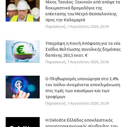
Νίκος Ταχιάος: Ξεκινούν από απόψε τα
δοκιμαστικά δρομολόγια της
επέκτασης του Μετρό Θεσσαλονίκης
προς την Καλαμαριά
Παρασκευή, 7 Αυγούστου 2026, 20:39
Υπεγράφη η Κοινή Απόφαση για τα νέα
Σχέδια Βελτίωσης συνολικής δημόσιας
δαπάνης 263,5 εκατ. €
Παρασκευή, 7 Αυγούστου 2026, 20:36
Ο Πληθωρισμός υποχώρησε στο 3,4%
τον Ιούλιο-Αναμένεται αποκλιμάκωση
στις τιμές των καυσίμων και των
τροφίμων
Παρασκευή, 7 Αυγούστου 2026, 20:29
Η Deloitte Ελλάδος αποκλειστικός
χρηματοοικονομικός σύμβουλος του