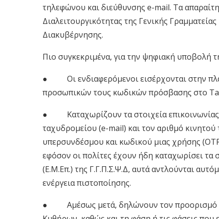
τηλεφώνου και διεύθυνσης e-mail. Τα απαραίτ
Διαλειτουργικότητας της Γενικής Γραμματεί
Διακυβέρνησης.
Πιο συγκεκριμένα, για την ψηφιακή υποβολή τ
● Οι ενδιαφερόμενοι εισέρχονται στην πλατ
προσωπικών τους κωδικών πρόσβασης στο Tax
● Καταχωρίζουν τα στοιχεία επικοινωνίας 
ταχυδρομείου (e-mail) και τον αριθμό κινητο
υπερσυνδέσμου και κωδικού μιας χρήσης (OTP 
εφόσον οι πολίτες έχουν ήδη καταχωρίσει τα 
(Ε.Μ.Επ.) της Γ.Γ.Π.Σ.Ψ.Δ, αυτά αντλούνται αυτ
ενέργεια πιστοποίησης.
● Αμέσως μετά, δηλώνουν τον προορισμό της
Κυθήρων, καθώς και τη φάση ή τις φάσεις που 