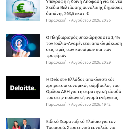
Υπεγράφη η Κοινή Απόφαση για τα νέα
Σχέδια Βελτίωσης συνολικής δημόσιας
δαπάνης 263,5 εκατ. €
Παρασκευή, 7 Αυγούστου 2026, 20:36
Ο Πληθωρισμός υποχώρησε στο 3,4%
τον Ιούλιο-Αναμένεται αποκλιμάκωση
στις τιμές των καυσίμων και των
τροφίμων
Παρασκευή, 7 Αυγούστου 2026, 20:29
Η Deloitte Ελλάδος αποκλειστικός
χρηματοοικονομικός σύμβουλος του
Ομίλου ΔΕΗ για τη στρατηγική είσοδό
του στην πολωνική αγορά ενέργειας
Παρασκευή, 7 Αυγούστου 2026, 19:42
Ειδικό Χωροταξικό Πλαίσιο για τον
Τουρισμό: Στρατηγικό εργαλείο για