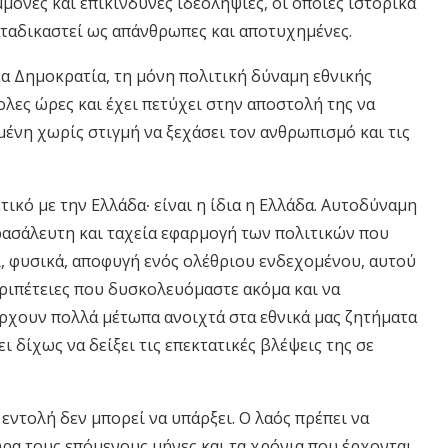
ονές και επικίνδυνες ιδεοληψίες, οι οποίες ιστορικά
αταδικαστεί ως απάνθρωπες και αποτυχημένες.
έα Δημοκρατία, τη μόνη πολιτική δύναμη εθνικής
ολες ώρες και έχει πετύχει στην αποστολή της να
μένη χωρίς στιγμή να ξεχάσει τον ανθρωπισμό και τις
ετικό με την
Ελλάδα∙
είναι η ίδια η Ελλάδα. Αυτοδύναμη
ρασάλευτη και ταχεία εφαρμογή των πολιτικών που
ι, φυσικά, αποφυγή ενός ολέθριου ενδεχομένου, αυτού
εριπέτειες που δυσκολευόμαστε ακόμα και να
άρχουν πολλά μέτωπα ανοιχτά στα εθνικά μας ζητήματα
ι δίχως να δείξει τις επεκτατικές βλέψεις της σε
εντολή δεν μπορεί να υπάρξει. Ο λαός πρέπει να
ώρα τους επόμενους μήνες και τα χρόνια που έρχονται.