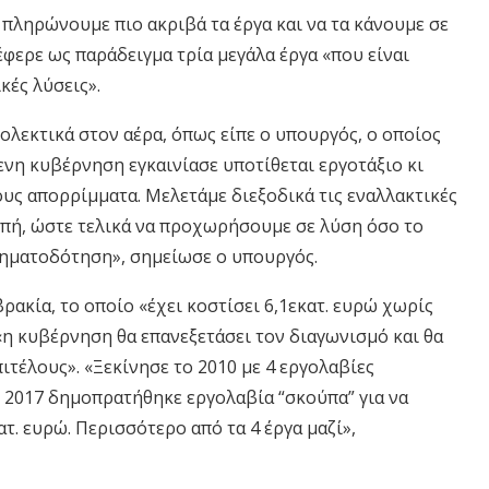
 πληρώνουμε πιο ακριβά τα έργα και να τα κάνουμε σε
έφερε ως παράδειγμα τρία μεγάλα έργα «που είναι
κές λύσεις».
ολεκτικά στον αέρα, όπως είπε ο υπουργός, ο οποίος
νη κυβέρνηση εγκαινίασε υποτίθεται εργοτάξιο κι
ους απορρίμματα. Μελετάμε διεξοδικά τις εναλλακτικές
οπή, ώστε τελικά να προχωρήσουμε σε λύση όσο το
ρηματοδότηση», σημείωσε ο υπουργός.
ρακία, το οποίο «έχει κοστίσει 6,1εκατ. ευρώ χωρίς
 «η κυβέρνηση θα επανεξετάσει τον διαγωνισμό και θα
ιτέλους». «Ξεκίνησε το 2010 με 4 εργολαβίες
 2017 δημοπρατήθηκε εργολαβία “σκούπα” για να
. ευρώ. Περισσότερο από τα 4 έργα μαζί»,