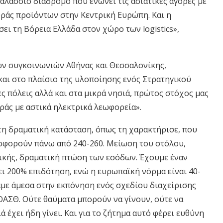
αλάσσιο διάδρομο που ενώνει τις ασιατικές αγορές με
οράς προϊόντων στην Κεντρική Ευρώπη. Και η
ι τη Βόρεια Ελλάδα στον χώρο των logistics»,
ών συγκοινωνιών Αθήνας και Θεσσαλονίκης,
και στο πλαίσιο της υλοποίησης ενός Στρατηγικού
ς πόλεις αλλά και στα μικρά νησιά, πρώτος στόχος μας
άς με αστικά ηλεκτρικά λεωφορεία».
τη δραματική κατάσταση, όπως τη χαρακτήρισε, που
λοφορούν πάνω από 240-260. Μείωση του στόλου,
ικής, δραματική πτώση των εσόδων. Έχουμε έναν
ι 200% επιδότηση, ενώ η ευρωπαϊκή νόρμα είναι 40-
με άμεσα στην εκπόνηση ενός σχεδίου διαχείρισης
ΑΣΘ. Ούτε θαύματα μπορούν να γίνουν, ούτε να
 έχει ήδη γίνει. Και για το ζήτημα αυτό φέρει ευθύνη