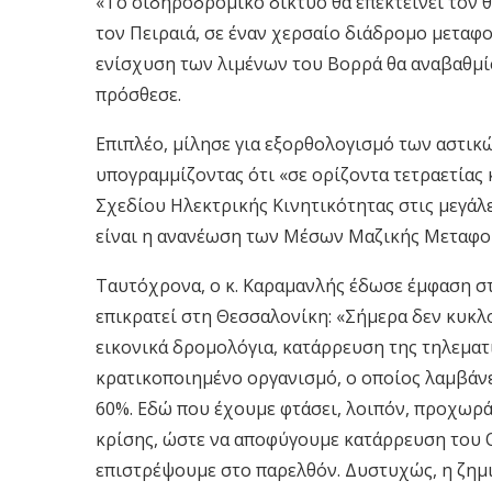
«Το σιδηροδρομικό δίκτυο θα επεκτείνει τον θ
τον Πειραιά, σε έναν χερσαίο διάδρομο μεταφ
ενίσχυση των λιμένων του Βορρά θα αναβαθμίσε
πρόσθεσε.
Επιπλέο, μίλησε για εξορθολογισμό των αστικ
υπογραμμίζοντας ότι «σε ορίζοντα τετραετίας 
Σχεδίου Ηλεκτρικής Κινητικότητας στις μεγάλε
είναι η ανανέωση των Μέσων Μαζικής Μεταφορ
Ταυτόχρονα, ο κ. Καραμανλής έδωσε έμφαση σ
επικρατεί στη Θεσσαλονίκη: «Σήμερα δεν κυκ
εικονικά δρομολόγια, κατάρρευση της τηλεματ
κρατικοποιημένο οργανισμό, ο οποίος λαμβάνε
60%. Εδώ που έχουμε φτάσει, λοιπόν, προχωρά
κρίσης, ώστε να αποφύγουμε κατάρρευση του Ο
επιστρέψουμε στο παρελθόν. Δυστυχώς, η ζημιά