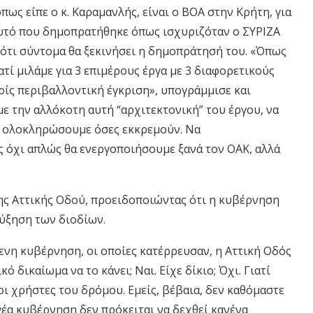
όπως είπε ο κ. Καραμανλής, είναι ο ΒΟΑ στην Κρήτη, για
 αυτό που δημοπρατήθηκε όπως ισχυριζόταν ο ΣΥΡΙΖΑ
ε ότι σύντομα θα ξεκινήσει η δημοπράτησή του. «Όπως
ιατί μιλάμε για 3 επιμέρους έργα με 3 διαφορετικούς
ίς περιβαλλοντική έγκριση», υπογράμμισε και
ε την αλλόκοτη αυτή “αρχιτεκτονική” του έργου, να
να ολοκληρώσουμε όσες εκκρεμούν. Να
ς όχι απλώς θα ενεργοποιήσουμε ξανά τον ΟΑΚ, αλλά
της Αττικής Οδού, προειδοποιώντας ότι η κυβέρνηση
αύξηση των διοδίων.
νη κυβέρνηση, οι οποίες κατέρρευσαν, η Αττική Οδός
 δικαίωμα να το κάνει; Ναι. Είχε δίκιο; Όχι. Γιατί
οι χρήστες του δρόμου. Εμείς, βέβαια, δεν καθόμαστε
 νέα κυβέρνηση δεν πρόκειται να δεχθεί κανένα