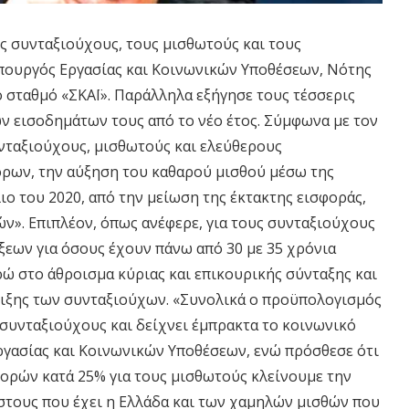
υς συνταξιούχους, τους μισθωτούς και τους
υπουργός Εργασίας και Κοινωνικών Υποθέσεων, Νότης
 σταθμό «ΣΚΑΪ». Παράλληλα εξήγησε τους τέσσερις
ων εισοδημάτων τους από το νέο έτος. Σύμφωνα με τον
νταξιούχους, μισθωτούς και ελεύθερους
όρων, την αύξηση του καθαρού μισθού μέσω της
ο του 2020, από την μείωση της έκτακτης εισφοράς,
ν». Επιπλέον, όπως ανέφερε, για τους συνταξιούχους
ξεων για όσους έχουν πάνω από 30 με 35 χρόνια
ρώ στο άθροισμα κύριας και επικουρικής σύνταξης και
ιξης των συνταξιούχων. «Συνολικά ο προϋπολογισμός
 συνταξιούχους και δείχνει έμπρακτα το κοινωνικό
γασίας και Κοινωνικών Υποθέσεων, ενώ πρόσθεσε ότι
φορών κατά 25% για τους μισθωτούς κλείνουμε την
στους που έχει η Ελλάδα και των χαμηλών μισθών που