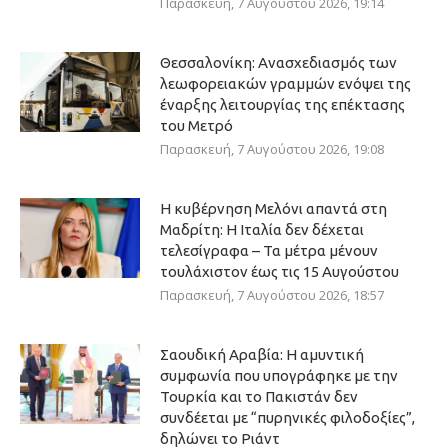
Παρασκευή, 7 Αυγούστου 2026, 19:14
Θεσσαλονίκη: Ανασχεδιασμός των
λεωφορειακών γραμμών ενόψει της
έναρξης λειτουργίας της επέκτασης
του Μετρό
Παρασκευή, 7 Αυγούστου 2026, 19:08
Η κυβέρνηση Μελόνι απαντά στη
Μαδρίτη: Η Ιταλία δεν δέχεται
τελεσίγραφα – Τα μέτρα μένουν
τουλάχιστον έως τις 15 Αυγούστου
Παρασκευή, 7 Αυγούστου 2026, 18:57
Σαουδική Αραβία: Η αμυντική
συμφωνία που υπογράφηκε με την
Τουρκία και το Πακιστάν δεν
συνδέεται με “πυρηνικές φιλοδοξίες”,
δηλώνει το Ριάντ